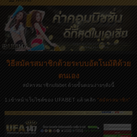
วิธีสมัครสมาชิกด้วยระบบอัตโนมัติด้วย
ตนเอง
สมัครสมาชิกufabet ด้วยขั้นตอนง่ายๆดังนี้
1.เข้าหน้าเว็บไซต์ของ
UFABET
แล้วคลิก
“สมัครสมาชิก”