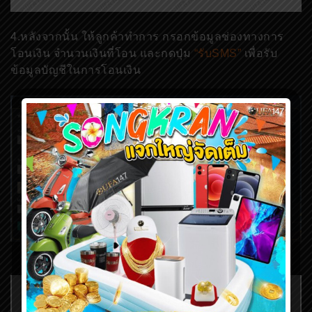
4.หลังจากนั้น ให้ลูกค้าทำการ กรอกข้อมูลช่องทางการ
โอนเงิน จำนวนเงินที่โอน และกดปุ่ม
“รับSMS”
เพื่อรับ
ข้อมูลบัญชีในการโอนเงิน