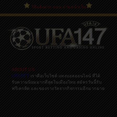
วิธีแจ้งฝาก-ถอน ผ่านหน้าเว็บ
ABOUT US
UFABET
เราคือเว็บไซต์ แทงบอลออนไลน์ ที่ได้
รับความนิยมมากที่สุดในเมืองไทย สมัครวันนี้รับ
ฟรีเครดิต และของรางวัลจากกิจกรรมอีกมากมาย
กลุ่มลับพริตตี้
|
UFABET
|
UFABET
|
คาสิโน
|
สล็อตออนไลน์
|
บาคาร่า
|
กลุ่มลับ
|