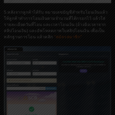
5.หลังจากลูกค้าได้รับ หมายเลขบัญชีสำหรับโอนเงินแล้ว
ให้ลูกค้าทำการโอนเงินตามจำนวนที่ได้กรอกไว้ แล้วใส่
รายละเอียดวันที่โอน และเวลาโอนเงิน (อ้างอิงเวลาจาก
สลิปโอนเงิน) และอัพโหลดภาพใบสลิปโอนเงิน เพื่อเป็น
หลักฐานการโอน แล้วคลิก
“สมัครสมาชิก”