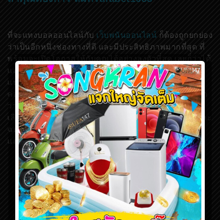
ที่จะแทงบอลออนไลน์กับ
เว็บพนันออนไลน์
ก็ต้องถูกยกย่อง
ว่าเป็นอีกหนึ่งช่องทางที่ดี และมีประสิทธิภาพมากที่สุด ที่
พร้อมจะเปิดโอกาสให้กับคุณได้อย่างลงตัวที่สุด เลยก็ว่าได้
และรับประกันได้ว่า เป็นอีกหนึ่งทางเลือกที่คุ้มค่าอย่าง
แน่นอน ดังนั้นจึงไม่แปลกใจเท่าไหร่นักที่ในปัจจุบันนั้น
ค่อนข้างที่จะเปิดโอกาสและเปิดกว้างเลยทีเดียว และเรียก
ว่าสิ่งเหล่านี้ จะไม่ทำให้คุณผิดหวังและเป็นอีกหนึ่งทาง
เลือกที่ดี ที่สุดที่เหมาะสมที่สุด สำหรับคุณอย่างแน่นอนและ
ฉะนั้นแล้ว จึงเป็นอีกหนึ่งตัวช่วยที่ค่อนข้างจะเปิดกว้าง
และเป็นอีกหนึ่งสิ่งที่ข้างๆจะรองรับความต้องการได้