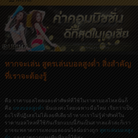
หากจะเล่น สูตรเล่นบอลสูงต่ำ สิ่งสำคัญ
ที่เราจะต้องรู้
คือ ราคาบอลไหลและคำศัพท์ที่ใช้ในราคาบอลไหลนั่นก็
คือ
แทงบอลสูงต่ำ
นั่นเองค่ะโดยเฉพาะมือใหม่ เรียกว่าเป็น
อะไรที่ปฏิเสธไม่ได้เลยทีเดียวถ้าหากเราไม่รู้คำศัพท์ใน
ราคาบอลไหลที่ใช้กันเรียกแบบนี้กันเป็นสากลแล้วล่ะก็เรา
อาจจะพลาดการแทงบอลออนไลน์อย่างถูก
สูตรเล่นบอลสูง
ต่ำ
และราชการแทงทีมที่ถูกก็ได้ค่ะ