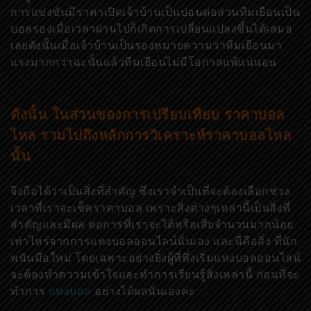
การแข่งขันมีราคาเปิดเจ้าบ้านเป็นบ่อนต่อส่วนทีมเยือนเป็น
บอลรองเมื่อเวลาผ่านไปก็เกิดการเปลี่ยนแปลงขึ้นได้เสมอ
เลยดังนั้นเมื่อเจ้าบ้านเป็นรองหมายความว่าทีมเยือนมา
แรงมากกว่าฉะนั้นแล้วทีมเยือนไม่มีโอกาสแพ้แน่นอน
ดังนั้น ในส่วนของการเปรียบเทียบ ราคาบอล
ไหล รวมไปถึงหลักการวิเคราะห์ราคาบอลไหล
นั้น
จึงถือได้ว่าเป็นสิ่งที่สำคัญ ซึ่งเราจำเป็นที่จะต้องเลือกช่วง
เวลาที่เราจะเช็คราคาบอล เพราะสิ่งต่างๆเหล่านี้เป็นสิ่งที่
สำคัญและมีผล ต่อการที่เราจะได้หรือเสียจำนวนมากน้อย
เท่าไหร่จากการแทงบอลออนไลน์นั่นเอง และนี่คือสิ่ง ที่นัก
พนันมือใหม่ โดยเฉพาะอย่างยิ่งผู้ที่พึ่งเริ่มแทงบอลออนไลน์
จะต้องทำความเข้าใจและทำการเรียนรู้สิ่งเหล่านี้ ก่อนที่จะ
ทำการ
แทงบอล
อย่างได้ผลนั่นเองค่ะ