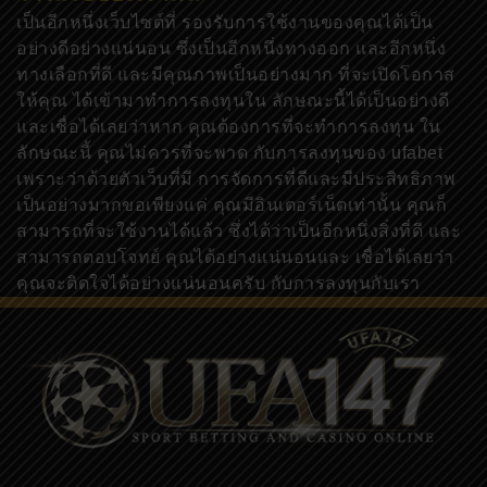
เป็นอีกหนึ่งเว็บไซต์ที่ รองรับการใช้งานของคุณได้เป็น
อย่างดีอย่างแน่นอน ซึ่งเป็นอีกหนึ่งทางออก และอีกหนึ่ง
ทางเลือกที่ดี และมีคุณภาพเป็นอย่างมาก ที่จะเปิดโอกาส
ให้คุณ ได้เข้ามาทำการลงทุนใน ลักษณะนี้ได้เป็นอย่างดี
และเชื่อได้เลยว่าหาก คุณต้องการที่จะทำการลงทุน ใน
ลักษณะนี้ คุณไม่ควรที่จะพาด กับการลงทุนของ
ufabet
เพราะว่าด้วยตัวเว็บที่มี การจัดการที่ดีและมีประสิทธิภาพ
เป็นอย่างมากขอเพียงแค่ คุณมีอินเตอร์เน็ตเท่านั้น คุณก็
สามารถที่จะใช้งานได้แล้ว ซึ่งได้ว่าเป็นอีกหนึ่งสิ่งที่ดี และ
สามารถตอบโจทย์ คุณได้อย่างแน่นอนและ เชื่อได้เลยว่า
คุณจะติดใจได้อย่างแน่นอนครับ กับการลงทุนกับเรา