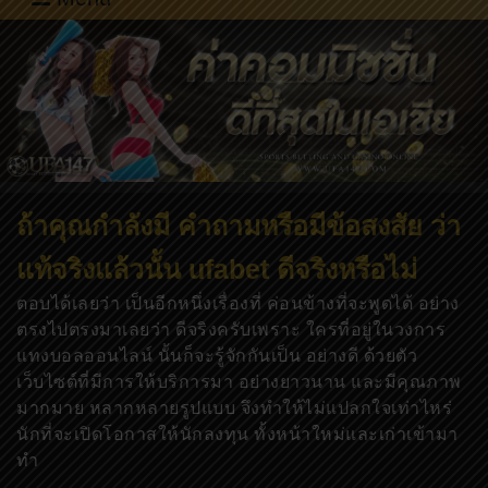
ถ้าคุณกำลังมี คำถามหรือมีข้อสงสัย ว่า
แท้จริงแล้วนั้น
ufabet
ดีจริงหรือไม่
ตอบได้เลยว่า เป็นอีกหนึ่งเรื่องที่ ค่อนข้างที่จะพูดได้ อย่าง
ตรงไปตรงมาเลยว่า ดีจริงครับเพราะ ใครที่อยู่ในวงการ
แทงบอลออนไลน์
นั้นก็จะรู้จักกันเป็น อย่างดี ด้วยตัว
เว็บไซต์ที่มีการให้บริการมา อย่างยาวนาน และมีคุณภาพ
มากมาย หลากหลายรูปแบบ จึงทำให้ไม่แปลกใจเท่าไหร่
นักที่จะเปิดโอกาสให้นักลงทุน ทั้งหน้าใหม่และเก่าเข้ามา
ทำ