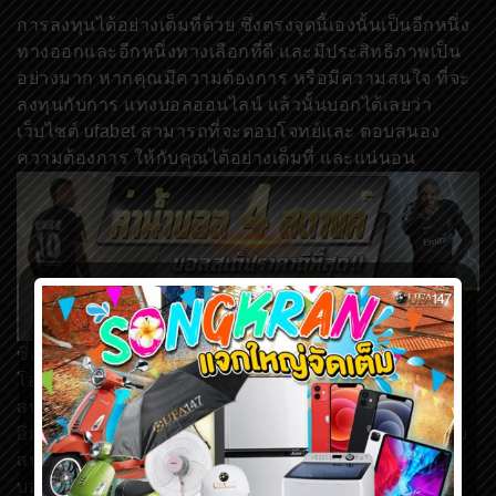
การลงทุนได้อย่างเต็มที่ด้วย ซึ่งตรงจุดนี้เองนั้นเป็นอีกหนึ่ง
ทางออกและอีกหนึ่งทางเลือกที่ดี และมีประสิทธิภาพเป็น
อย่างมาก หากคุณมีความต้องการ หรือมีความสนใจ ที่จะ
ลงทุนกับการ
แทงบอลออนไลน์
แล้วนั้นบอกได้เลยว่า
เว็บไซต์
ufabet
สามารถที่จะตอบโจทย์และ ตอบสนอง
ความต้องการ ให้กับคุณได้อย่างเต็มที่ และแน่นอน
ซึ่งตัวเว็บเป็นอีกหนึ่ง ทางออกที่ดีเลยก็ว่าได้ ที่จะเปิด
โอกาสให้คน ที่ชื่นชอบเว็บไซต์ ที่เข้าถึงง่ายและ สะดวก
สบายในการใช้งานได้เป็น อย่างดีอีกด้วย ซึ่งตรงนี้นั้นเป็น
อีกหนึ่งทางออก และหนึ่งทางเลือกที่ดีเลยทีเดียว ที่จะตอบ
สนองความต้องการ ได้อีกทั้งยังมี ระบบการเปิดรับ
แทง
บอล
ทุกลีกทั่วโลกมีราคาแนะนำและ อัตราการต่อรองที่