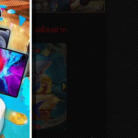
ี300 บาท ไม่ต้องฝาก