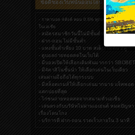
ข้อดีของเว็บพนันออนไลน์ UFABET
- ราคาบอล 4ตังค์ คอม 0.5% ทุกยอดการเล่นดีที่สุ
ในเอเชีย
- สมัครสมาชิกวันนี้ไม่มีขั้นต่ำ!!
- ฝาก-ถอน ไม่มีขั้นต่ำ
- แทงขั้นต่ำเพียง 10 บาท สเต็ปเริ่มต้น 2คู่
- ดูบอลถ่ายทอดสดในเว็บได้
- มีบอลเปิดให้เลือกเดิมพันมากกว่า SBOBE
- มี4คาสิโนชั้นนำ ให้เลือกเล่นในเว็บเดียว
เล่นผ่านมือถือได้ทุกระบบ
- มีสล็อตเกมส์ให้เลือกเล่นมากมาย แจ็คพอต
แตกบ่อยที่สุด
- ไก่ชนถ่ายทอดสดจากสนามทั่วเอเชีย
- เล่นตรงกับบริษัทไม่ผ่านเอเย่นต์ หมดปัญหา
เรื่องโดนโกง
- บริการดี ฝาก-ถอน รวดเร็วภายใน 3 นาที