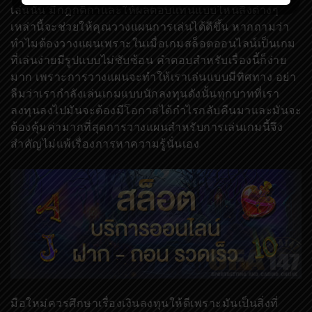
เล่นนั้น มีกฎกติกาและให้ผลตอบแทนแบบไหนสิ่งต่างๆ
เหล่านี้จะช่วยให้คุณวางแผนการเล่นได้ดีขึ้น หากถามว่า
ทำไมต้องวางแผนเพราะในเมื่อเกม
สล็อตออนไลน์
เป็นเกม
ที่เล่นง่ายมีรูปแบบไม่ซับซ้อน คำตอบสำหรับเรื่องนี้ก็ง่าย
มาก เพราะการวางแผนจะทำให้เราเล่นแบบมีทิศทาง อย่า
ลืมว่าเรากำลังเล่นเกมแบบนักลงทุนดังนั้นทุกบาทที่เรา
ลงทุนลงไปมันจะต้องมีโอกาสได้กำไรกลับคืนมาและมันจะ
ต้องคุ้มค่ามากที่สุดการวางแผนสำหรับการเล่นเกมนี้จึง
สำคัญไม่แพ้เรื่องการหาความรู้นั่นเอง
มือใหม่ควรศึกษาเรื่องเงินลงทุนให้ดีเพราะมันเป็นสิ่งที่