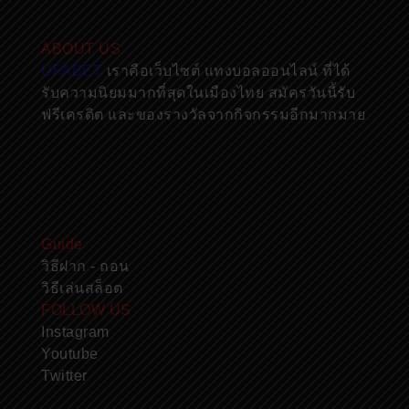
ABOUT US
UFABET
เราคือเว็บไซต์ แทงบอลออนไลน์ ที่ได้
รับความนิยมมากที่สุดในเมืองไทย สมัครวันนี้รับ
ฟรีเครดิต และของรางวัลจากกิจกรรมอีกมากมาย
กลุ่มลับพริตตี้
|
UFABET
|
UFABET
|
คาสิโน
|
สล็อตออนไลน์
|
บาคาร่า
|
กลุ่มลับ
|
Guide
วิธีฝาก - ถอน
วิธีเล่นสล็อต
FOLLOW US
Instagram
Youtube
Twitter