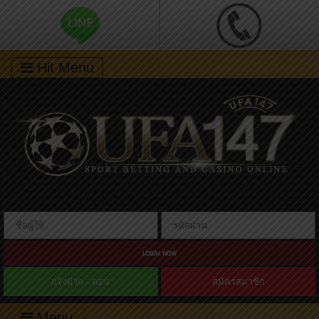
Hit Menu
LOGIN NOW
แจ้งฝาก - ถอน
สมัครสมาชิก
Menu