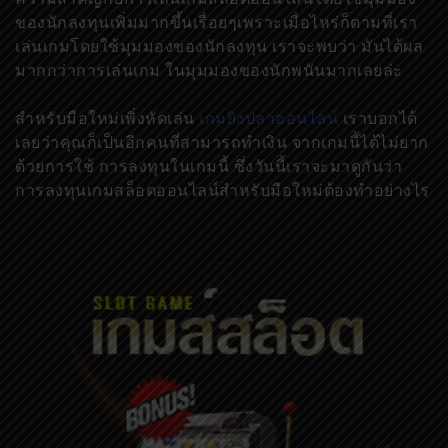
ของนักลงทุนเพิ่มมากขึ้นเรื่อยๆเพราะเมื่อไหร่ก็ตามที่เรา
เล่นเกมโดยใช้มุมมองของนักลงทุน เราจะพบว่า มันได้ผล
มากกว่าการเล่นเกม ในมุมมองของนักพนันมากเลยล่ะ
สำหรับมือใหม่เพิ่งหัดเล่น
เกมยิงปลาออนไลน์
เราบอกได้
เลยว่าคุณก็เป็นอีกคนที่สามารถทำเงิน จากเกมนี้ได้ไม่ยาก
ด้วยการใช้ การลงทุนในเกมนี้ ซึ่งวันนี้เราจะมาดูกันว่า
การลงทุนเกมสล็อตออนไลน์สำหรับมือใหม่ต้องทำอย่างไร