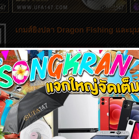
เกมส์ยิงปลา Dragon Fishing และมุ
การลงทุน
เกมส์ยิงปลา Dragon Fishing
เป็นความใฝ่ฝั
ได้ทางเดียวจากงานประจำ หรือธุรกิจบางอย่างอาจจะไม่เ
ค่า ของที่ปัจจุบันนี้ดีดตัวขึ้นสูงมาก ทั้งๆ ที่เงินเดือน
นั้นวันนี้การลงทุนสำหรับการหาอาชีพเสริมหรือ การทำธุ
ใครหลายคน เลือกที่จะทำเพิ่มจากงานประจำนั่นเอง
ดังนั้นวันนี้นักลงทุนทั้งหลาย จึงหันมาให้ความสำคัญกับเ
การลงทุนกับการพนันออนไลน์ โดยใช้เครื่องมือที่เรียกว
ถือได้ว่าเป็นเกม ที่ได้รับความนิยมแห่งโลกออนไลน์ในยุ
เล่นที่ง่ายไม่ซับซ้อนดังนั้นเราจึงสามารถเรียนรู้ และเริ่ม
มากมายที่ทำให้นักลงทุน เลือกที่จะใช้เกมนี้เป็นเกมแห
ว่า จะสามารถใช้เกมนี้เป็นอีกเกม ที่เรียกว่าธุรกิจได้ เ