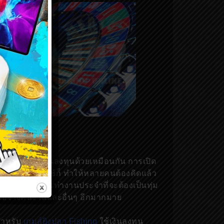
Fishing
าก็ต้องใช้ เงินลงทุนด้วยเหมือนกัน การเปิด
ุนที่เราจะต้องใช้ก็ ทำให้หลายคนต้องคิดแล้ว
งชีวิตจาก การทำงานประจำที่จะต้องเป็นทุ่ม
ถุดิบจ้างคนงานและอื่นๆ อีกมากมาย
สำหรับ
เกมส์ยิงปลา Fishing
ใช้เงินลงทุน