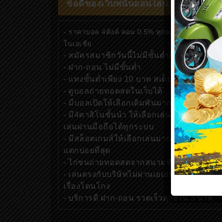
ข้อดีของเว็บพนันออนไลน์ UFABET
- ราคาบอล 4ตังค์ คอม 0.5% ทุกยอดการเล่นดีที่สุ
ในเอเชีย
- สมัครสมาชิกวันนี้ไม่มีขั้นต่ำ!!
- ฝาก-ถอน ไม่มีขั้นต่ำ
- แทงขั้นต่ำเพียง 10 บาท สเต็ปเริ่มต้น 2คู่
- ดูบอลถ่ายทอดสดในเว็บได้
- มีบอลเปิดให้เลือกเดิมพันมากกว่า SBOBE
- มี4คาสิโนชั้นนำ ให้เลือกเล่นในเว็บเดียว
เล่นผ่านมือถือได้ทุกระบบ
- มีสล็อตเกมส์ให้เลือกเล่นมากมาย แจ็คพอต
แตกบ่อยที่สุด
- ไก่ชนถ่ายทอดสดจากสนามทั่วเอเชีย
- เล่นตรงกับบริษัทไม่ผ่านเอเย่นต์ หมดปัญหา
เรื่องโดนโกง
- บริการดี ฝาก-ถอน รวดเร็วภายใน 3 นาที