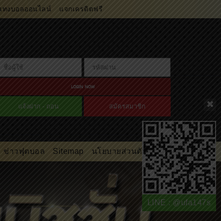
แทงบอลออนไลน์
แจกเครดิตฟรี
LOGIN NOW
แจ้งฝาก - ถอน
สมัครสมาชิก
ข่าวฟุตบอล
Sitemap
นโยบายส่วนตัว
LINE : @ufa147s