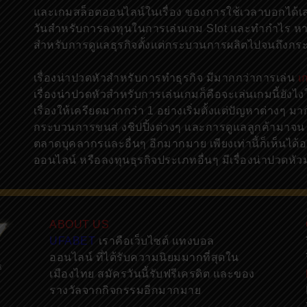
และเกมสล็อตออนไลน์ในเรื่อง ของการใช้เวลาบอกได้เลยว
วันสำหรับการลงทุนในการเล่นเกม Slot และทำกำไร หากแต
สำหรับการดูแลธุรกิจตั้งแต่กระบวนการผลิตไปจนถึง
เรื่องน่าปวดหัวสำหรับการทำธุรกิจ มีมากกว่าการเล่น
เ
เรื่องน่าปวดหัวสำหรับการเล่นเกมก็คือจะเล่นเกมนี้ยังไ
เรื่องให้เครียดมากกว่า 1 อย่างเริ่มตั้งแต่ปัญหาต่
กระบวนการขนส่ งชิปปิ้งต่างๆ และการดูแลลูกค้ามาจน ถ
ตลาดบุคลากรและอื่นๆ อีกมากมาย เพียงเท่านี้ก็เห็นได้อ
ออนไลน์ หรือลงทุนธุรกิจประเภทอื่นๆ มีเรื่องน่าปวดหั
ABOUT US
UFABET
เราคือเว็บไซต์ แทงบอล
ออนไลน์ ที่ได้รับความนิยมมากที่สุดใน
เมืองไทย สมัครวันนี้รับฟรีเครดิต และของ
รางวัลจากกิจกรรมอีกมากมาย
กลุ่มลับพริตตี้
|
UFABET
|
UFABET
|
คาสิ