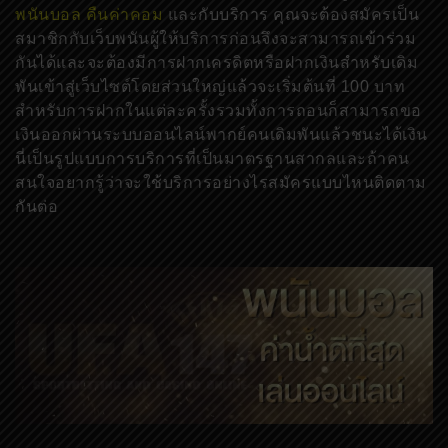
พนันบอล คืนค่าคอม
และกับบริการ คุณจะต้องสมัครเป็น
สมาชิกกับเว็บพนันผู้ให้บริการก่อนจึงจะสามารถเข้าร่วม
กันได้และจะต้องมีการฝากเครดิตหรือฝากเงินสำหรับเดิม
พันเข้าสู่เว็บไซต์โดยส่วนใหญ่แล้วจะเริ่มต้นที่ 100 บาท
สำหรับการฝากในแต่ละครั้งรวมทั้งการถอนก็สามารถขอ
เงินออกผ่านระบบออนไลน์พากย์คนเดิมพันแล้วชนะได้เงิน
นี่เป็นรูปแบบการบริการที่เป็นมาตรฐานสากลและถ้าคน
สนใจอยากรู้ว่าจะใช้บริการอย่างไรสมัครแบบไหนติดตาม
กันต่อ