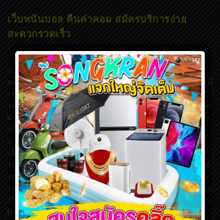
เว็บพนันบอล คืนค่าคอม สมัครบริการง่าย
สะดวกรวดเร็ว
สำหรับการสมัครสมาชิกกับเว็บ
แทงบอลออนไลน์
นั้น
สมัครง่ายและสะดวกรวดเร็วใช้มาตรฐานเดียวกันทุกแห่งที่
เรากล้าพูดแบบนี้เป็นเพราะเว็บพนันออนไลน์ส่วนใหญ่จะ
จดทะเบียนกันอย่างถูกต้องและเปิดบริการในหลายประเทศ
ผ่านพันธมิตรตัวแทนหรือเอเย่นต์ซึ่งระบบการบริการนั้นจะ
เป็นพื้นฐานที่คล้ายกันแต่อาจจะมีบางจุดที่แตกต่างกันไป
บ้างสำหรับการสมัครสมาชิกนั้นมีหลากหลายช่องทางให้
เลือกไม่ว่าจะเป็นการสมัครผ่านระบบออนไลน์ด้วยการก
รอกข้อมูลเหมือนคุณสมัครอีเมล์หรือสมัครบริการเว็บไซต์
ต่างๆหรือจะติดต่อสอบถามกับพนักงานซึ่งเว็บพนัน
ออนไลน์ส่วนใหญ่ก็จะมีพนักงานคอยดูแลตลอด 24 ชั่วโมง
มีระบบแชทสดผ่านหน้าเว็บไซต์หลักทันทีหรือจะติดต่อผ่าน
line official email และทางโทรศัพท์ซึ่งจะมีบริการ