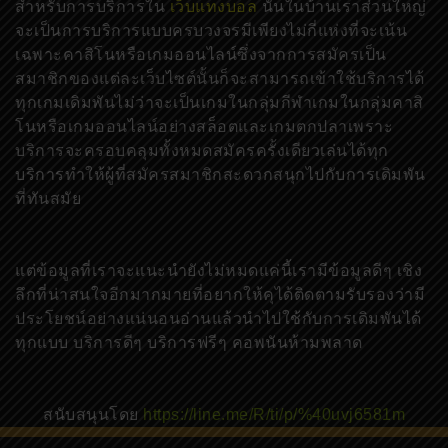
สำหรับการบริการใน
เว็บแทงบอล
นั้นในบ้านเราส่วนใหญ่
จะเป็นการบริการแบบครบวงจรมีเพียงไม่กี่แห่งที่จะเน้น
เฉพาะคาสิโนหรือเกมออนไลน์ซึ่งจากการสมัครเป็น
สมาชิกของแต่ละเว็บไซต์นั้นก็จะสามารถเข้าใช้บริการได้
ทุกเกมเดิมพันไม่ว่าจะเป็นเกมในกลุ่มกีฬาเกมในกลุ่มคาสิ
โนหรือเกมออนไลน์อย่างสล็อตและเกมตกปลาเพราะ
บริการจะครอบคลุมทั้งหมดสมัครครั้งเดียวเล่นได้ทุก
บริการทำให้ผู้ที่สมัครสมาชิกสะดวกสนุกไปกับการเดิมพัน
ที่ทันสมัย
แต่ข้อมูลที่เราจะแนะนำยังไม่หมดแค่นี้เรามีข้อมูลดีๆ เชิง
ลึกที่น่าสนใจอีกมากมายที่อยากให้คุได้ติดตามรับรองว่ามี
ประโยชน์อย่างแน่นอนอ่านแล้วนำไปใช้กับการเดิมพันได้
ทุกแบบ บริการดีๆ บริการฟรีๆ คอพนันห้ามพลาด
สนับสนุนโดย
https://line.me/R/ti/p/%40uvj6581m