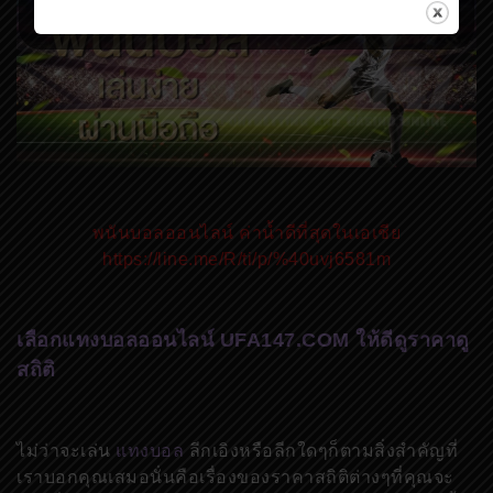
พนันบอลออนไลน์ ค่าน้ำดีที่สุดในเอเชีย
https://line.me/R/ti/p/%40uvj6581m
เลือกแทงบอลออนไลน์ UFA147.COM ให้ดีดูราคาดู
สถิติ
ไม่ว่าจะเล่น
แทงบอล
ลีกเอิงหรือลีกใดๆก็ตามสิ่งสำคัญที่
เราบอกคุณเสมอนั่นคือเรื่องของราคาสถิติต่างๆที่คุณจะ