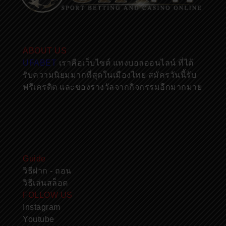
ABOUT US
UFABET
เราคือเว็บไซต์ แทงบอลออนไลน์ ที่ได้
รับความนิยมมากที่สุดในเมืองไทย สมัครวันนี้รับ
ฟรีเครดิต และของรางวัลจากกิจกรรมอีกมากมาย
กลุ่มลับพริตตี้
|
UFABET
|
UFABET
|
คาสิโน
|
สล็อตออนไลน์
|
บาคาร่า
|
กลุ่มลับ
|
Guide
วิธีฝาก - ถอน
วิธีเล่นสล็อต
FOLLOW US
Instagram
Youtube