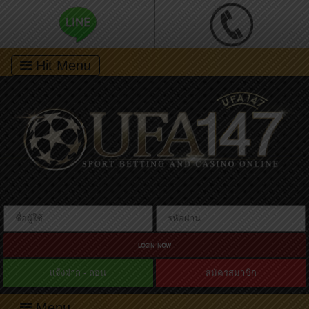
Hit Menu
LOGIN NOW
แจ้งฝาก - ถอน
สมัครสมาชิก
Menu