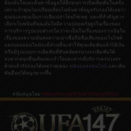
ต้องมั่นใจและค้นหาข้อมูลให้ดีก่อนการเปิดเดิมพันในครั้ง
เพราะถ้าคุณไม่เปรียบเทียบไม่ค้นหาข้อมูลรับรองได้เลยว่า
คุณจะลงทุนเป็นการเสียเปล่าโดยใช่เหตุ และที่สำคัญควร
เลือกเว็บพนันที่คุณมั่นใจมีความปลอดภัยสูงในเรื่องของ
การบริการรูปแบบต่างๆไม่ว่าจะเป็นในเรื่องของการเงินใน
เรื่องของความมั่นคงความน่าเชื่อถือชื่อเสียงของเว็บไซต์
แทงบอลออนไลน์จะมีส่วนที่จะทำให้คุณเดิมพันแล้วได้เงิน
หรือมีรูปแบบการเดิมพันที่ทันสมัยครบวงจรเดิมพันได้
สะดวกสนุกตื่นเต้นและเร้าใจและหากมีบริการครบวงจร
ด้วยแล้วรับรองได้เลยว่าคุณจะ
พนันบอลออนไลน์
และเดิม
พันอื่นๆได้สนุกมากขึ้น
สนับสนุนโดย
https://line.me/R/ti/p/%40uvj6581m