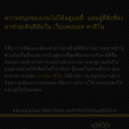
ความสนุกของเกมไม่ได้อยู่แค่นี้ แต่อยู่ที่สิ่งที่จะ
มาช่วยเติมสีสันใน เว็บแทงบอล คาสิโน
ก็คือ การที่คุณจะต้องฝ่าด่านอรหันต์ที่มีมากมายหลายด้าน
ด้วยกันเริ่มตั้งแต่ง่ายๆไปสู่ยากที่สุดซึ่งเหมาะกับคนที่ชื่น
ชอบความท้าทายการเล่นในช่วงแรกอาจจะดูง่ายเกินไป
คุณผ่านด่านได้เพียงไม่กี่นาทีเท่านั้นแต่ในด่านที่ยาก คุณ
จะสามารถเล่น
เกมส์คาสิโน
ได้ด้วยความสนุกสนานตรง
กับความต้องการของคุณ เรียกว่า บริการให้เล่นแบบสะใจ
และจูงใจไปเลยล่ะ
สนับสนุนโดย
https://line.me/R/ti/p/%40uvj6581m