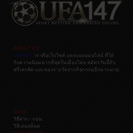
ABOUT US
UFABET
เราคือเว็บไซต์ แทงบอลออนไลน์ ที่ได้
รับความนิยมมากที่สุดในเมืองไทย สมัครวันนี้รับ
ฟรีเครดิต และของรางวัลจากกิจกรรมอีกมากมาย
กลุ่มลับพริตตี้
|
UFABET
|
UFABET
|
คาสิโน
|
สล็อตออนไลน์
|
บาคาร่า
|
กลุ่มลับ
|
Guide
วิธีฝาก - ถอน
วิธีเล่นสล็อต