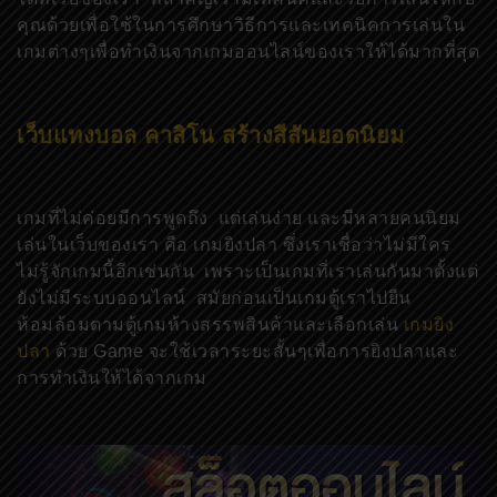
คุณด้วยเพื่อใช้ในการศึกษาวิธีการและเทคนิคการเล่นใน
เกมต่างๆเพื่อทำเงินจากเกมออนไลน์ของเราให้ได้มากที่สุด
เว็บแทงบอล คาสิโน สร้างสีสันยอดนิยม
เกมที่ไม่ค่อยมีการพูดถึง แต่เล่นง่าย และมีหลายคนนิยม
เล่นในเว็บของเรา คือ เกมยิงปลา ซึ่งเราเชื่อว่าไม่มีใคร
ไม่รู้จักเกมนี้อีกเช่นกัน เพราะเป็นเกมที่เราเล่นกันมาตั้งแต่
ยังไม่มีระบบออนไลน์ สมัยก่อนเป็นเกมตู้เราไปยืน
ห้อมล้อมตามตู้เกมห้างสรรพสินค้าและเลือกเล่น
เกมยิง
ปลา
ด้วย Game จะใช้เวลาระยะสั้นๆเพื่อการยิงปลาและ
การทำเงินให้ได้จากเกม