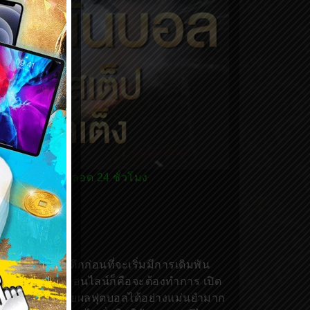
ย พร้อมบริการตลอด 24 ชั่วโมง
p/%40uvj6581m
อดเวลา
น และในตอนดึกก่อนที่จะเริ่มมีการเดิมพัน
ทำ ในการแทงบอลออนไลน์ก็คือจะต้องทำการ เปิด
ิ่มโอกาสในการทายผลฟุตบอลได้อย่างแม่นยำมาก