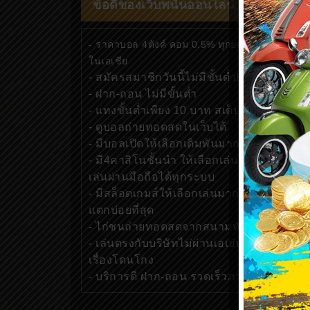
ข้อดีของเว็บพนันออนไลน์ UFABET
- ราคาบอล 4ตังค์ คอม 0.5% ทุกยอดการเล่นดีที่สุ
ในเอเชีย
- สมัครสมาชิกวันนี้ไม่มีขั้นต่ำ!!
- ฝาก-ถอน ไม่มีขั้นต่ำ
- แทงขั้นต่ำเพียง 10 บาท สเต็ปเริ่มต้น 2คู่
- ดูบอลถ่ายทอดสดในเว็บได้
- มีบอลเปิดให้เลือกเดิมพันมากกว่า SBOBE
- มี4คาสิโนชั้นนำ ให้เลือกเล่นในเว็บเดียว
เล่นผ่านมือถือได้ทุกระบบ
- มีสล็อตเกมส์ให้เลือกเล่นมากมาย แจ็คพอต
แตกบ่อยที่สุด
- ไก่ชนถ่ายทอดสดจากสนามทั่วเอเชีย
- เล่นตรงกับบริษัทไม่ผ่านเอเย่นต์ หมดปัญหา
เรื่องโดนโกง
- บริการดี ฝาก-ถอน รวดเร็วภายใน 3 นาที