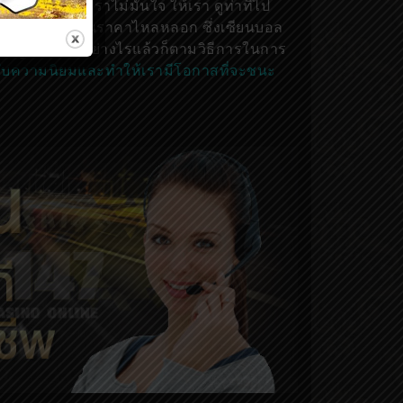
รือมีสิ่งใดที่เราไม่มั่นใจ ให้เรา ดูท่าทีไป
ที่เกิดขึ้นจะเป็นราคาไหลหลอก ซึ่งเซียนบอล
้กันอยู่เสมอ แต่อย่างไรแล้วก็ตามวิธีการในการ
ด้รับความนิยมและทำให้เรามีโอกาสที่จะชนะ