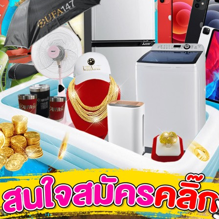
ด
T
พนันบอลออนไลน์ ค่าร้ำดีที่สุดในเอเชี
https://line.me/R/ti/
ราคาบอล UFABET
มีการเปลี่ยนแปลงอยู่ตล
โดยส่วนใหญ่แล้วจะมีการเปลี่ยนแปลงในช่วงบ่าย ช่วงเย็
และก่อนที่การแข่งขันจะเริ่มขึ้น ดังนั้นสิ่งที่เราควร
ดู
ราคาบอล
อยู่เสมอเพื่อให้เราเกิดความมั่นใจและเพ