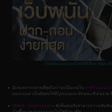
เว็บพนันบอลออนไลน์ที่ดีที่สุด
https:/
มีเกมหลากหลายที่สุดไม่ว่าจะเป็นเกมใน
คาสิโนออนไลน
ออกแบบมาเป็นพิเศษให้มีรูปแบบและลักษณะที่เล่นง่าย ซึ
Ufabet เว็บถูกกฎหมาย
ดังนั้นคุณจึงสามารถวางเดิมพันได
เว็บขึ้นมาหลอกลวงและไม่ใช่มิจฉาชีพ