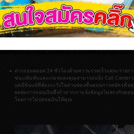
เล่นตรงกับบริษัทเจ้าของผู้ดูแลโดยไม่ต้องผ่านเอเย่นต์ด
จากเว็บตัวแทนได้เลย
บริการตลอด 24 ชั่วโมงคุณสามารถติดต่อสอบถามข้อมูลแล
ความเชี่ยวชาญในการเล่นเกมและการใช้งานในเว็บไซต
ฝากถอนตลอด 24 ชั่วโมงด้วยความรวดเร็วแต่ละรายการใช้เ
ชนะเดิมพันและเกมจบลงคุณสามารถแจ้ง Call Center เพ
แค่มีข้อแม้ที่ต้องระวังในส่วนของขั้นตอนการสมัครคือ
ผลต่อการถอนเงินซึ่งถ้าหากเราแจ้งข้อมูลไม่ตรงกับตอน
โดยการไม่ปล่อยเงินให้คุณ