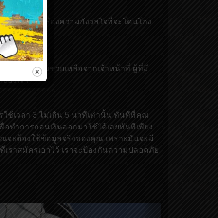
ังนั้นตัดปัญหาเรื่องความกังวลใจที่จะโดนโกง
ะขอความช่วยเหลือจากเจ้าหน้าที่ ผู้ที่มี
์ของเรา
วลา 3 ไม่เกิน 5 นาทีเท่านั้น ทันทีที่คุณ
ื่อทำการถอนเงินออกมาใช้ได้เลยทันทีเพียง
คุณจะต้องใช้ข้อมูลจริงของคุณ เพราะมันจะมี
ที่เราสมัครเอาไว้ เราจะป้องกันความปลอดภัย