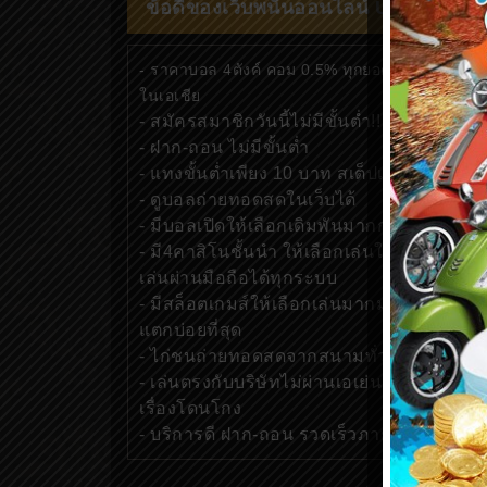
ข้อดีของเว็บพนันออนไลน์ UFABET
- ราคาบอล 4ตังค์ คอม 0.5% ทุกยอดการเล่นดีที่สุ
ในเอเชีย
- สมัครสมาชิกวันนี้ไม่มีขั้นต่ำ!!
- ฝาก-ถอน ไม่มีขั้นต่ำ
- แทงขั้นต่ำเพียง 10 บาท สเต็ปเริ่มต้น 2คู่
- ดูบอลถ่ายทอดสดในเว็บได้
- มีบอลเปิดให้เลือกเดิมพันมากกว่า SBOBE
- มี4คาสิโนชั้นนำ ให้เลือกเล่นในเว็บเดียว
เล่นผ่านมือถือได้ทุกระบบ
- มีสล็อตเกมส์ให้เลือกเล่นมากมาย แจ็คพอต
แตกบ่อยที่สุด
- ไก่ชนถ่ายทอดสดจากสนามทั่วเอเชีย
- เล่นตรงกับบริษัทไม่ผ่านเอเย่นต์ หมดปัญหา
เรื่องโดนโกง
- บริการดี ฝาก-ถอน รวดเร็วภายใน 3 นาที