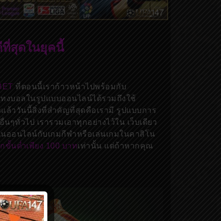
ี่สุดในยุคนี้
BET
ที่ตอนนี้เราก้าวหน้าไปพร้อมกับ
ทงบอลในรูปแบบออนไลน์ได้รวมถึงใช้
ววันนี้สิ่งที่สำคัญที่สุดคือเรามี รูปแบบการ
ื่นๆทั่วไป เรารวมเอาทุกอย่างไว้ใน เว็บเดียว
พนันออนไลน์กับเกมกีฬาหรือเล่นเกมในคาสิโน
กขั้นต่ำเพียง 100 บาท
เท่านั้น แต่ถ้าหากคุณ