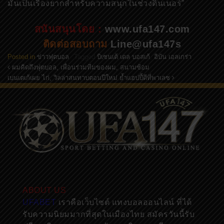
มันเป็นเรื่องยากสำหรับความสนุกในช่วงดินเนอร์”
สนันสนุนโดย :
www.ufa147.com
ติดต่อสอบถาม
Line@ufa147s
Posted in
ข่าวฟุตบอล
Tagged
บิเซนเต้ เดล บอสเก้
,
อิบัน เอลเกร่า
ผมคิดถึงฟุตบอล, เพื่อนร่วมทีมของผม, สนามซ้อม
Post navigation
เบนเตเก้เผย ไก่, วิลล่าสนทาบตอนปีใหม่ ย้ำแฮปปี้ดีที่พาเลซ
ABOUT US
UFABET
เราคือเว็บไซต์ แทงบอลออนไลน์ ที่ได้
รับความนิยมมากที่สุดในเมืองไทย สมัครวันนี้รับ