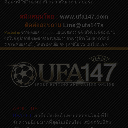
คือคนที่ใช่” กอมปานี กล่าวกับสกาย สปอร์ต
สนันสนุนโดย :
www.ufa147.com
ติดต่อสอบถาม
Line@ufa147s
Posted in
ข่าวฟุตบอล
Tagged
แมนเชสเตอร์ ซิตี้
,
แว็งช็องต์ กอมปานี
ติโบต์ กูร์กตัวส์ ของมาดริด เปิดเผยว่า ตัวเขารู้ดีว่า โธมัส พาร์เทย์
Post navigation
วิเคราะห์บอลวันนี้ [ โคปา อิตาเลีย คัพ ] ลาซิโอ้ VS เครโมเนเซ่
ABOUT US
UFABET
เราคือเว็บไซต์ แทงบอลออนไลน์ ที่ได้
รับความนิยมมากที่สุดในเมืองไทย สมัครวันนี้รับ