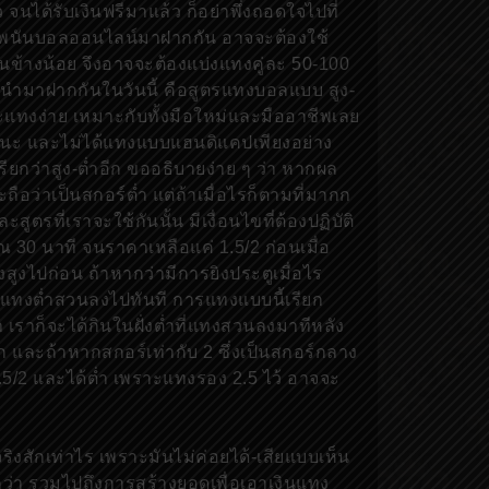
นได้รับเงินฟรีมาแล้ว ก็อย่าพึ่งถอดใจไปที่
่นพนันบอลออนไลน์มาฝากกัน อาจจะต้องใช้
นข้างน้อย จึงอาจจะต้องแบ่งแทงคู่ละ 50-100
ะนำมาฝากกันในวันนี้ คือสูตรแทงบอลแบบ สูง-
พราะแทงง่าย เหมาะกับทั้งมือใหม่และมืออาชีพเลย
ชนะ และไม่ได้แทงแบบแฮนดิแคปเพียงอย่าง
รียกว่าสูง-ต่ำอีก ขออธิบายง่าย ๆ ว่า หากผล
ะถือว่าเป็นสกอร์ต่ำ แต่ถ้าเมื่อไรก็ตามที่มากก
ะสูตรที่เราจะใช้กันนั้น มีเงื่อนไขที่ต้องปฏิบัติ
ณ 30 นาที จนราคาเหลือแค่ 1.5/2 ก่อนเมื่อ
สูงไปก่อน ถ้าหากว่ามีการยิงประตูเมื่อไร
ก็ให้แทงต่ำสวนลงไปทันที การแทงแบบนี้เรียก
ราก็จะได้กินในฝั่งต่ำที่แทงสวนลงมาทีหลัง
่แรก และถ้าหากสกอร์เท่ากับ 2 ซึ่งเป็นสกอร์กลาง
 1.5/2 และได้ต่ำ เพราะแทงรอง 2.5 ไว้ อาจจะ
ิงสักเท่าไร เพราะมันไม่ค่อยได้-เสียแบบเห็น
ว่า รวมไปถึงการสร้างยอดเพื่อเอาเงิน
แทง