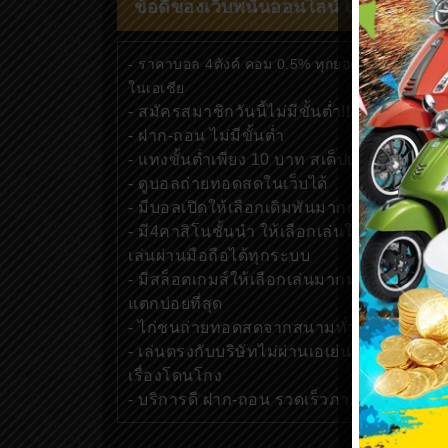
ข้อดีของเว็บพนันออนไลน์ UFABET
- ราคาบอล 4ตังค์ คอม 0.5% ทุกยอดการเล่นดีที่สุ
ในเอเชีย
- สมัครสมาชิกวันนี้ไม่มีขั้นต่ำ!!
- ฝาก-ถอน ไม่มีขั้นต่ำ
- แทงขั้นต่ำเพียง 10 บาท สเต็ปเริ่มต้น 2คู่
- ดูบอลถ่ายทอดสดในเว็บได้
- มีบอลเปิดให้เลือกเดิมพันมากกว่า SBOBE
- มี4คาสิโนชั้นนำ ให้เลือกเล่นในเว็บเดียว
เล่นผ่านมือถือได้ทุกระบบ
- มีสล็อตเกมส์ให้เลือกเล่นมากมาย แจ็คพอต
แตกบ่อยที่สุด
- ไก่ชนถ่ายทอดสดจากสนามทั่วเอเชีย
- เล่นตรงกับบริษัทไม่ผ่านเอเย่นต์ หมดปัญหา
เรื่องโดนโกง
- บริการดี ฝาก-ถอน รวดเร็วภายใน 3 นาที