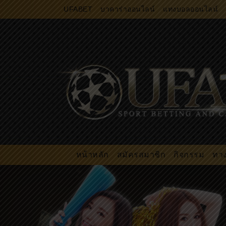
UFABET
บาคาร่าออนไลน์
แทงบอลออนไลน์
หน้าหลัก
สมัครสมาชิก
กิจกรรม
ทา