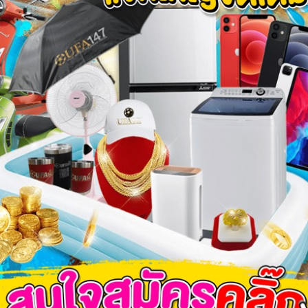
ด
T
เว็บบอลแจกเครดิตฟรี
ให้ทำการติดต่อเจ้าหน้าที่ ผ่าน L
แทงบอลฟร
รูปแบบของการแจกเครดิตฟรี แจกเครดิตฟรี 
เครดิตเงินฟรี
ตามเว็บแทงบอลออนไลน์นั้น ส่วนมากมักจ
ใหม่เสียเป็นส่วนมาก แต่ก็อาจจะมีบางครั้งที่ให้เป็นโปรโม
ตามที่เว็บไซต์กำหนดไว้ สำหรับผู้เล่นที่สมัครใหม่ ไม่ใ
จำนวนที่กำหนดไว้ทันที เพราะเงื่อนไขแรกที่ต้องเจอเลย
โอนเริ่มแรกตั้งแต่ 200 – 500 บาทขึ้นไป เมื่อเราตัดสิ
เดิมพันแล้ว ลำดับต่อไปที่จะต้องเจอ จะแบ่งออกเป็น 2 ร