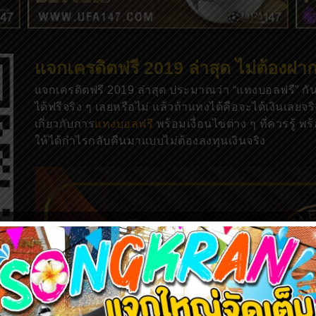
แจกเครดิตฟรี 2019 ล่าสุด ไม่ต้องฝ
แจกเครดิตฟรี 2019 ล่าสุด
ประมาณว่า “
แทงบอลฟรี
” ก
ได้ฟรีจริง ๆ เลยหรือไม่ แล้วถ้าแทงได้คือจะได้เงินเลยจร
เกี่ยวกับการ
แทงบอลฟรี
พร้อมเงื่อนไขต่าง ๆ ที่ควรรู้ 
ให้ได้กำไรกลับคืนมาแบบไม่ต้องลงทุนเงินจริง