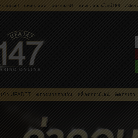
บอลสเต็ป
แทงบอลสด
แทงบอลฟรี
แทงบอลออนไลน์168
สมัคร
งเข้า UFABET
ตรวจหวยรายวัน
สล็อตออนไลน์
ติดต่อเรา