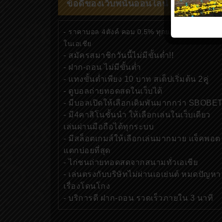
ข้อดีของเว็บพนันออนไลน์ UFABET
- ราคาบอล 4ตังค์ คอม 0.5% ทุกยอดการเล่นดีที่สุ
ในเอเชีย
- สมัครสมาชิกวันนี้ไม่มีขั้นต่ำ!!
- ฝาก-ถอน ไม่มีขั้นต่ำ
- แทงขั้นต่ำเพียง 10 บาท สเต็ปเริ่มต้น 2คู่
- ดูบอลถ่ายทอดสดในเว็บได้
- มีบอลเปิดให้เลือกเดิมพันมากกว่า SBOBE
- มี4คาสิโนชั้นนำ ให้เลือกเล่นในเว็บเดียว
เล่นผ่านมือถือได้ทุกระบบ
- มีสล็อตเกมส์ให้เลือกเล่นมากมาย แจ็คพอต
แตกบ่อยที่สุด
- ไก่ชนถ่ายทอดสดจากสนามทั่วเอเชีย
- เล่นตรงกับบริษัทไม่ผ่านเอเย่นต์ หมดปัญหา
เรื่องโดนโกง
- บริการดี ฝาก-ถอน รวดเร็วภายใน 3 นาที