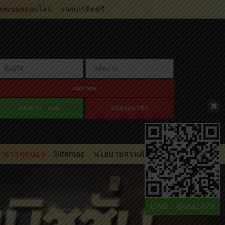
แทงบอลออนไลน์
แจกเครดิตฟรี
LOGIN NOW
แจ้งฝาก - ถอน
สมัครสมาชิก
ข่าวฟุตบอล
Sitemap
นโยบายส่วนตัว
LINE : @ufa147s