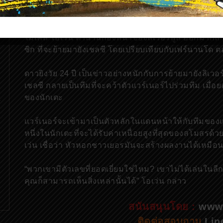
ด
ไมเคิ่ล โอเว่น
ตำนานกองหน้าของลิเวอร์พูล ออกมากล่าว
ซิก ที่จะย้ายมายังเชลซี โดยเปรียบเทียบกับเฟร์นานโด ตอ
ดาวยิงวัย 24 ปี เป็นข่าวอย่างหนักกับการย้ายมายังลิเวอร
เชลซี กลายเป็นทีมที่จะคว้าตัวแวร์เนอร์ไปร่วมทีม เมื่
ของนักเตะ
T
แวร์เนอร์จะเข้ามาเป็นตัวหลักในแดนหน้าให้กับทีมของ
หนึ่งในนักเตะที่จะได้รับค่าเหนื่อยสูงที่สุดของสโมสรด้
เว่น เชื่อว่า หัวหอกชาวเยอรมันจะสร้างผลงานได้เหมือน
“พวกเขามีตัวเลขที่ยอดเยี่ยมใช่ไหม? เขาไม่ได้เล่นในลีก
คุณก็สามารถเห็นสิ่งเหล่านั้นได้” โอเว่น กล่าว
สนันสนุนโดย :
www
ติดต่อสอบถาม
Lin