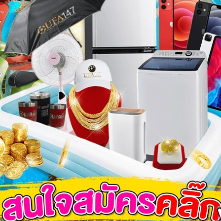
โอเว่น แนะ แวร์เนอร์สไตล์ใกล้ตอร์เ
Posted on
10 June 2020
by
admin