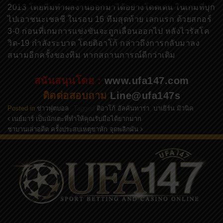
2013 โดยทีมทำผลงานออกมาได้อย่างโดดเด่น ในเกมที่บุก
ไปเอาชนะเชลซี ในรอบ 16 ทีมสุดท้าย เลกแรก ด้วยสกอร์
3-0 ก่อนที่เกมการแข่งขันจะถูกเลื่อนออกไป หลังไวรัสโค
วิด-19 กำลังระบาด โดยติอาโก้ กล่าวถึงการกลับมาลง
สนามอีกครั้งของทีม หากสถานการณ์ดีกว่าเดิม
สนันสนุนโดย :
www.ufa147.com
ติดต่อสอบถาม
Line@ufa147s
Posted in
ข่าวฟุตบอล
Tagged
ติอาโก้ อัลคันทาร่า
,
บาเยิร์น มิวนิค
เนย์มาร์ เป็นนักเตะที่ทำให้คุณรับมือได้ยากมาก
Post navigation
ชาบานเล่าอดีต ครั้งประสบเหตุขาหัก จุดพลิกผัน