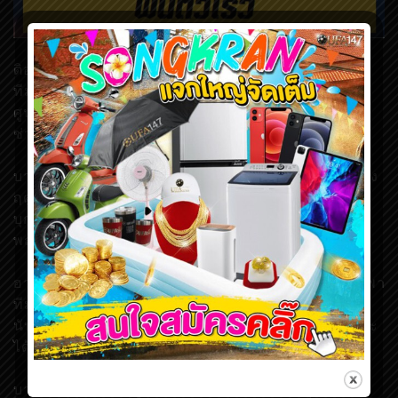
ติอาโก้ อัลคันทาร่า มิดฟิลด์ของบาเยิร์น มิวนิค กล่าวว่า
ทีมของเขาสามารถรีเฟรชตัวเอง และกลับมาเริ่มต้นจาก
ศูนย์ได้อีกครั้งในปี 2020 หลังมีฟอร์มการเล่นที่ย่ำแย่ใน
ช่วงครึ่งฤดูกาลแรก
บาเยิร์น เริ่มต้นกับผลงานที่ไม่ค่อยดีเท่าไหร่นักในช่วงครึ่ง
ฤดูกาลแรก จนนิโก้ โควัช ถูกปลดออกจากตำแหน่ง หลัง
บุกไปแพ้ไอน์ทรัค แฟร้งค์เฟิร์ต ด้วยสกอร์ 5-1 ในเดือน
พฤศจิกายน ในบุนเดสลีกา
ฮานซี่ ฟลิค ได้รับการแต่งตั้งเข้ามาคุมทีมแทน ก่อนที่จะพา
ทีมคว้าชัยชนะถึง 10 จาก 11 เกมหลังสุดรวมทุกรายการ
นับตั้งแต่ปิดพักเบรกหน้าหนาว ก่อนที่นายใหญ่วัย 55 ปี จะ
ได้รับสัญญาถาวรจำนวน 3 ปี เมื่อสัปดาห์ที่ผ่านมา
บาเยิร์น คว้าแชมป์ยูฟ่า แชมเปี้ยนส์ลีก ครั้งล่าสุด เมื่อปี