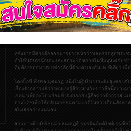
ด
หลังจากมีข่าวลือออกมาอย่างหนักว่าพลพรรคลูกพระชนก
ทำให้บรรดานักเตะและสตาฟโค้ชภายในทีมงุนงงกับข่าวลื
T
ทีมต้องออกมาสยบข่าวลือนี้ด้วยตัวเองกันเลยทีเดียว เพื
โดยบิ๊กพี พีรพล นุชนาฎ หนึ่งในผู้บริหารระดับสูงของส
เรื่องดังกล่าวแล้วว่าตนเองรู้สึกงุนงงกับข่าวลือนี้อย่
เจตนาเพื่ออะไร พร้อมทั้งยังบอกกับผู้สื่อข่าวด้วยว่าสโ
ตาฟโค้ชเพื่อให้กลับมาซ้อมตามปกติในช่วงเดือนสิงหาคมที
สโมสรอย่างแน่นอน
ส่วนทางด้านโค้ชแม็ก ธนเสฏฐ์ อมรสินกิตติโชติ กุนซื
ว่าตัวเองรู้สึกประหลาดเป็นอย่างมากในครั้งแรกที่เห็นข่