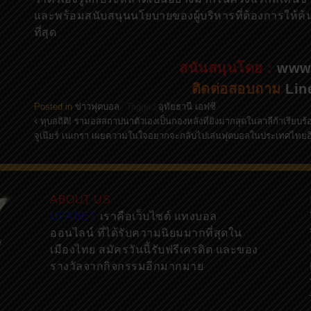
และพร้อมสนับสนุนนโยบายของผู้บริหารที่ต้องการให้ค้
ที่สุด
สนันสนุนโดย :
www
ติดต่อสอบถาม
Lin
Posted in
ข่าวฟุตบอล
Tagged
อุทัยธานี เอฟซี
ทุบสถิติ! รามอสสถาปนาตัวเองเป็นกองหลังที่ยิงมากสุดในลาลีก้าเรียบร้
Post navigation
จูเนียร์ เนเกรา เผยความในใจอยากจะกลับไปเล่นฟุตบอลในประเทศไทยอี
ABOUT US
UFABET
เราคือเว็บไซต์ แทงบอล
ออนไลน์ ที่ได้รับความนิยมมากที่สุดใน
เมืองไทย สมัครวันนี้รับฟรีเครดิต และของ
รางวัลจากกิจกรรมอีกมากมาย
กลุ่มลับพริตตี้
|
UFABET
|
UFABET
|
คาสิ
โน
|
สล็อตออนไลน์
|
บาคาร่า
|
กลุ่มลับ
|