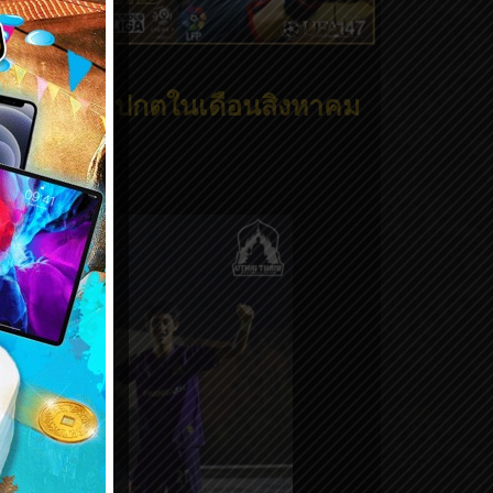
ับมาซ้อมตามปกตในเดือนสิงหาคม