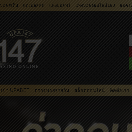
บอลสเต็ป
แทงบอลสด
แทงบอลฟรี
แทงบอลออนไลน์168
สมัคร
งเข้า UFABET
ตรวจหวยรายวัน
สล็อตออนไลน์
ติดต่อเรา