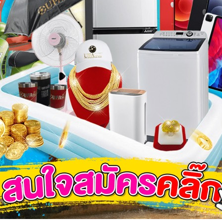
25/7/61 วิเคราะห์บอล [ อินเตอร์เนชั่
VS ลิเวอร์พูล
Posted on
25 July 2018
by
admin