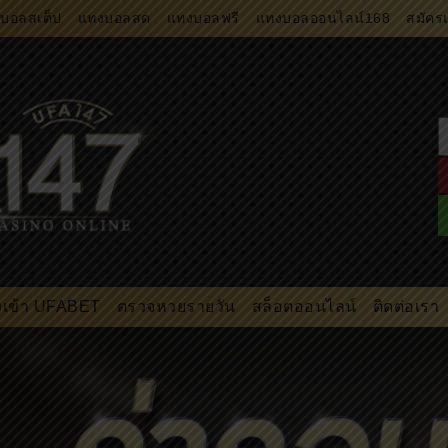
บอลสเต็ป
แทงบอลสด
แทงบอลฟรี
แทงบอลออนไลน์168
สมัคร
งเข้า UFABET
ตรวจหวยรายวัน
สล็อตออนไลน์
ติดต่อเรา