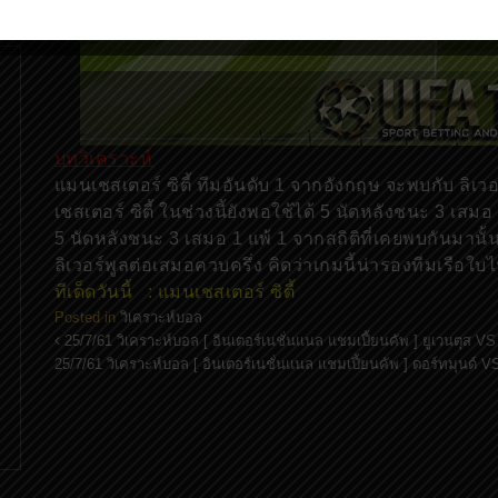
ด
บทวิเคราะห์
แมนเชสเตอร์ ซิตี้ ทีมอันดับ 1 จากอังกฤษ จะพบกับ ลิ
เชสเตอร์ ซิตี้ ในช่วงนี้ยังพอใช้ได้ 5 นัดหลังชนะ 3 เสมอ 
T
5 นัดหลังชนะ 3 เสมอ 1 แพ้ 1 จากสถิติที่เคยพบกันมานั้น
ลิเวอร์พูลต่อเสมอควบครึ่ง คิดว่าเกมนี้น่ารองทีมเรือใบไ
ทีเด็ดวันนี้
:
แมนเชสเตอร์ ซิตี้
Posted in
วิเคราะห์บอล
25/7/61 วิเคราะห์บอล [ อินเตอร์เนชั่นแนล แชมเปี้ยนคัพ ] ยูเวนตุส VS 
Post navigation
25/7/61 วิเคราะห์บอล [ อินเตอร์เนชั่นแนล แชมเปี้ยนคัพ ] ดอร์ทมุนด์ V