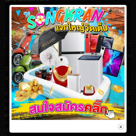
ถ้าคุณอยากที่จะเข้ามาทำการลงทุนใน 3mbet
คาสิโนออนไลน์
ที่ได้เงินจริงแล้วนั้นเว็บไซต์ ของเราเป็นอีกหนึ่งทางเลือก ที่
รองรับความต้องการให้กับคุณได้ด้วยการรวบรวม เอาเกม
ต่างๆมาไว้ในที่เดียวกันและเรานั้น จัดได้ว่าเป็นศูนย์กลางที่
ดีเลยทีเดียว เพราะฉะนั้นเราจึงเป็น อีกหนึ่งเว็บไซต์ที่ได้
รวบรวมเอาเกม เล่นเกมดังต่างๆของคาสิโนมาไว้นี่ ที่
เดียวกัน