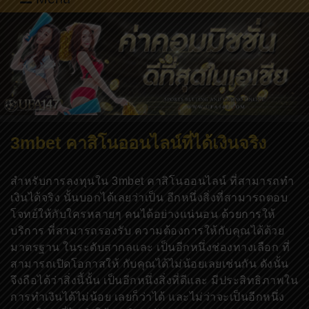
3mbet คาสิโนออนไลน์ที่ได้เงินจริง
สำหรับการลงทุนใน
3mbet
คาสิโนออนไลน์ ที่สามารถทำ
เงินได้จริง นั้นบอกได้เลยว่าเป็น อีกหนึ่งสิ่งที่สามารถตอบ
โจทย์ให้กับใครหลายๆ คนได้อย่างแน่นอน ด้วยการให้
บริการ ที่สามารถรองรับ ความต้องการให้กับคุณได้ด้วย
มาตรฐาน ในระดับสากลและ เป็นอีกหนึ่งช่องทางเลือก ที่
สามารถเปิดโอกาสให้ กับคุณได้ไม่น้อยเลยเช่นกัน ดังนั้น
จึงถือได้ว่าสิ่งนี้นั้น เป็นอีกหนึ่งสิ่งที่ดีและ มีประสิทธิภาพใน
การทำเงินได้ไม่น้อย เลยก็ว่าได้ และไม่ว่าจะเป็นอีกหนึ่ง