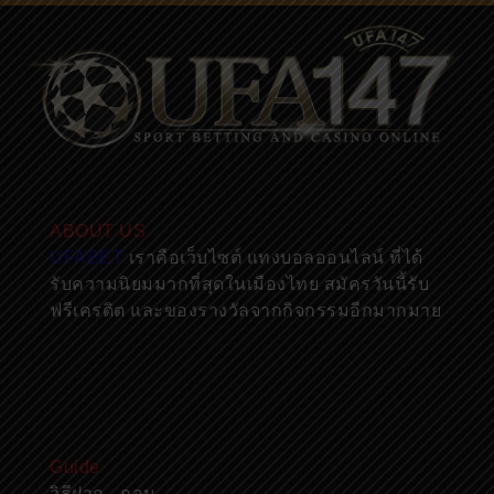
ABOUT US
UFABET
เราคือเว็บไซต์ แทงบอลออนไลน์ ที่ได้
รับความนิยมมากที่สุดในเมืองไทย สมัครวันนี้รับ
ฟรีเครดิต และของรางวัลจากกิจกรรมอีกมากมาย
กลุ่มลับพริตตี้
|
UFABET
|
UFABET
|
คาสิโน
|
สล็อตออนไลน์
|
บาคาร่า
|
กลุ่มลับ
|
Guide
วิธีฝาก - ถอน