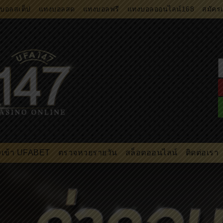
บอลสเต็ป
แทงบอลสด
แทงบอลฟรี
แทงบอลออนไลน์168
สมัคร
งเข้า UFABET
ตรวจหวยรายวัน
สล็อตออนไลน์
ติดต่อเรา