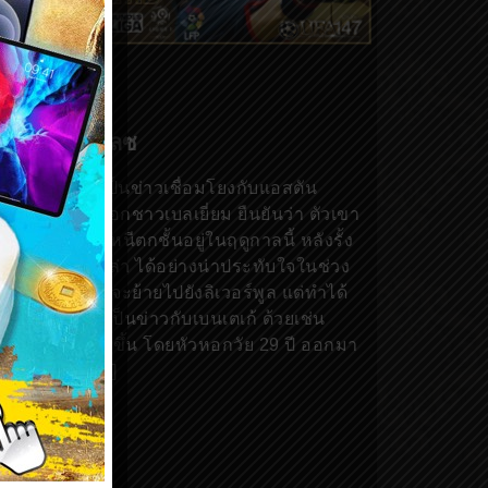
ปปี้ดีที่พาเลซ
กล่าวถึงการเป็นข่าวเชื่อมโยงกับแอสตัน
่ผ่านมา หัวหอกชาวเบลเยี่ยม ยืนยันว่า ตัวเขา
ี่กำลังลุ้นหนีตกชั้นอยู่ในฤดูกาลนี้ หลังรั้ง
ลงานให้กับวิลล่า ได้อย่างน่าประทับใจในช่วง
นลีก ก่อนที่จะย้ายไปยังลิเวอร์พูล แต่ทำได้
เปอร์ส ยังเป็นข่าวกับเบนเตเก้ ด้วยเช่น
ายทีมก็ไม่ได้เกิดขึ้น โดยหัวหอกวัย 29 ปี ออกมา
ufa147.com […]