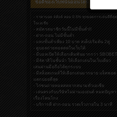
ข้อดีของเว็บพนันออนไลน์ UFABET
- ราคาบอล 4ตังค์ คอม 0.5% ทุกยอดการเล่นดีที่สุ
ในเอเชีย
- สมัครสมาชิกวันนี้ไม่มีขั้นต่ำ!!
- ฝาก-ถอน ไม่มีขั้นต่ำ
- แทงขั้นต่ำเพียง 10 บาท สเต็ปเริ่มต้น 2คู่
- ดูบอลถ่ายทอดสดในเว็บได้
- มีบอลเปิดให้เลือกเดิมพันมากกว่า SBOBE
- มี4คาสิโนชั้นนำ ให้เลือกเล่นในเว็บเดียว
เล่นผ่านมือถือได้ทุกระบบ
- มีสล็อตเกมส์ให้เลือกเล่นมากมาย แจ็คพอต
แตกบ่อยที่สุด
- ไก่ชนถ่ายทอดสดจากสนามทั่วเอเชีย
- เล่นตรงกับบริษัทไม่ผ่านเอเย่นต์ หมดปัญหา
เรื่องโดนโกง
- บริการดี ฝาก-ถอน รวดเร็วภายใน 3 นาที