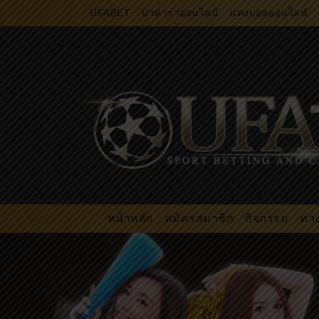
UFABET
บาคาร่าออนไลน์
แทงบอลออนไลน์
หน้าหลัก
สมัครสมาชิก
กิจกรรม
ทา