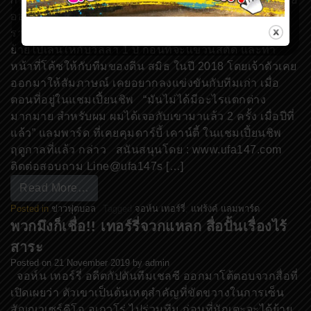
ออกจากทีมไปเมื่อปี 2017 ช่วยทีมคว้าแชมป์ได้ 15
รายการรวมถึงการลงเล่นเคียงข้างกับแลมพาร์ด เทอร์รี่
ย้ายไปเล่นให้กับวิลล่า 1 ปี ก่อนที่จะแขวนสตั๊ด และทำ
หน้าที่โค้ชให้กับทีมของดีน สมิธ ในปี 2018 โดยเจ้าตัวเคย
ออกมาให้สัมภาษณ์ เคยอยากลงแข่งขันกับทีมเก่า เมื่อ
ตอนที่อยู่ในแชมเปี้ยนชิพ “มันไม่ได้มีอะไรแตกต่าง
มากมาย สำหรับผม ผมได้เจอกับเขามาแล้ว 2 ครั้ง เมื่อปีที่
แล้ว” แลมพาร์ด ที่เคยคุมดาร์บี้ เคาน์ตี้ ในแชมเปี้ยนชิพ
ฤดูกาลที่แล้ว กล่าว สนันสนุนโดย : www.ufa147.com
ติดต่อสอบถาม Line@ufa147s […]
Read More…
Posted in
ข่าวฟุตบอล
Tagged
จอห์น เทอร์รี่
,
แฟร้งค์ แลมพาร์ด
พวกมึงก็เชื่อ!! เทอร์รี่จวกแหลก สื่อปั้นเรื่องไร้
สาระ
Posted on
21 November 2019
by
admin
จอห์น เทอร์รี่ อดีตกัปตันทีมเชลซี ออกมาโต้ตอบจวกสื่อที่
เปิดเผยว่า ตัวเขาเป็นต้นเหตุสำคัญที่ขัดขวางในการเซ็น
สัญญาเซร์คิโอ อเกวโร่ ไปร่วมทีม ก่อนที่นักเตะจะได้ย้าย