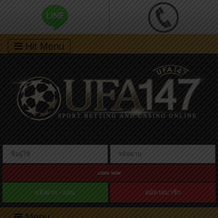
Hit Menu
LOGIN NOW
แจ้งฝาก - ถอน
สมัครสมาชิก
Menu