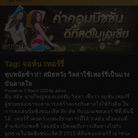
Tag:
จอห์น เทอร์รี่
ทุบหม้อข้าว!! สมิธหวัง วิลล่าใช้เทอร์รี่เป็นแรง
บันดาลใจ
Posted on
2 March 2020
by
admin
ดีน สมิธ นายใหญ่ของแอสตัน วิลล่า เชื่อว่า จอห์น เทอร์รี่
ผู้ช่วยของเขาจะสามารถสร้างแรงบันดาลใจให้กับทีม ใน
การลงเล่นนัดชิงชนะเลิศ ลีก คัพ กับแมนเชสเตอร์ ซิตี้ คืนนี้
ได้ เทอร์รี่ เคยคว้าแชมป์รายการนี้ได้ 3 สมัย เมื่อตอนที่
ค้าแข้งกับเชลซี โดยสมิธ เปิดเผยถึงการเดินทางไปกับ
ลูกชายในนัดชิงชนะเลิศ ปี 2015 ที่ทีมของเทอร์รี่ เอาชนะ