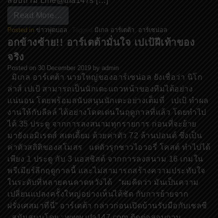
สอบถาม Line@ufa147s […]
Read More…
Posted in
ข่าวฟุตบอล
Tagged
มิเกล อาร์เตต้า
,
อาร์เซน่อล
อกข้างซ้าย!! อาร์เตต้ามั่นใจ เปเป้ฝีเท้าของ
จริง
Posted on
30 December 2019
by
admin
มิเกล อาร์เตต้า นายใหญ่ของอาร์เซน่อล ยังเชื่อว่า นิโก
ล่าส์ เปเป้ สามารถเป็นนักเตะแถวหน้าของทีมได้อย่าง
แน่นอน โดยพร้อมสนับสนุนนักเตะอย่างเต็มที่ เปเป้ ทำผล
งานให้กับลีลล์ ได้อย่างโดดเด่นในฤดูกาลที่แล้ว โดยทำไป
ได้ 35 ประตู จากการลงสนามทุกรายการ ก่อนที่จะย้าย
มายังเอมิเรตส์ สเตเดี้ยม ด้วยค่าตัว 72 ล้านปอนด์ ซึ่งเป็น
ค่าตัวสถิติของสโมสร แต่ตัวรุกชาวไอวอรี่ โคสต์ ทำไปได้
เพียง 1 ประตู กับ 3 แอสซิสต์ จากการลงสนาม 16 เกมใน
พรีเมียร์ลีกฤดูกาลนี้ และไม่สามารถสร้างความประทับใจ
ในระดับที่หลายคนคาดหวังได้ “ผมคิดว่า มันเป็นความ
เปลี่ยนแปลงครั้งใหญ่อย่างเห็นได้ชัด กับการย้ายจาก
ฝรั่งเศสมาที่นี่” อาร์เตต้า กล่าวก่อนเปิดบ้านรับมือกับเชลซี
สนันสนุนโดย : www.ufa147.com ติดต่อสอบถาม