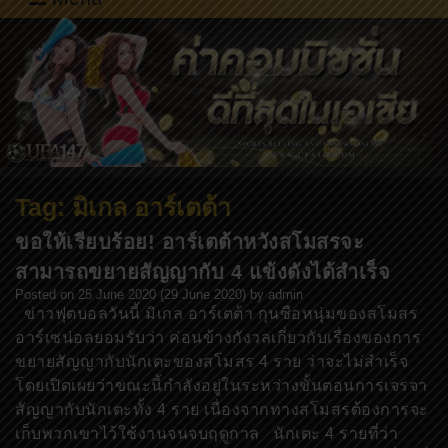
Tag:
มิเกล อาร์เตต้า
ขอให้เรียบร้อย! อาร์เตต้าหวังสโมสรจะ
สามารถขยายสัญญากับ 4 แข้งดังได้สำเร็จ
Posted on
25 June 2020
(29 June 2020)
by
admin
ข่าวฟุตบอลวันนี้ มิเกล อาร์เตต้า กุนซือหนุ่มของสโมสร
อาร์เซน่อลยอมรับว่า ค่อนข้างกังวลเกี่ยวกับเรื่องของการ
ขยายสัญญากับนักเตะของสโมสร 4 ราย ว่าจะไม่สำเร็จ
โดยเปิดเผยว่าขณะนี้กำลังอยู่ในระหว่างขั้นตอนการเจรจา
สัญญากับนักเตะทั้ง 4 ราย เนื่องจากทางสโมสรต้องการจะ
เก็บพวกเขาไว้ใช้งานจนจบฤดูกาล นักเตะ 4 รายที่ว่า