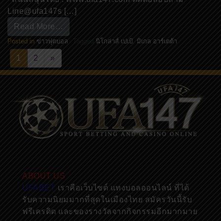
Line@ufa147s […]
Read More…
Posted in
ข่าวฟุตบอล
Tagged
นิโกล่าส์ เปเป้
,
มิเกล อาร์เตต้า
1
2
»
ABOUT US
UFABET
เราคือเว็บไซต์ แทงบอลออนไลน์ ที่ได้
รับความนิยมมากที่สุดในเมืองไทย สมัครวันนี้รับ
ฟรีเครดิต และของรางวัลจากกิจกรรมอีกมากมาย