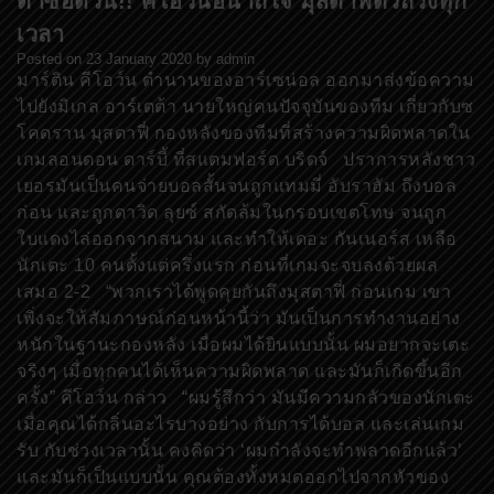
ต้าซื้อด่วน!! คีโอว์นอนาถใจ มุสตาฟี่ตัวถ่วงทุก
เวลา
Posted on
23 January 2020
by
admin
มาร์ติน คีโอว์น ตำนานของอาร์เซน่อล ออกมาส่งข้อความ
ไปยังมิเกล อาร์เตต้า นายใหญ่คนปัจจุบันของทีม เกี่ยวกับซ
โคดราน มุสตาฟี่ กองหลังของทีมที่สร้างความผิดพลาดใน
เกมลอนดอน ดาร์บี้ ที่สแตมฟอร์ด บริดจ์ ปราการหลังชาว
เยอรมันเป็นคนจ่ายบอลสั้นจนถูกแทมมี่ อับราฮัม ถึงบอล
ก่อน และถูกดาวิด ลุยซ์ สกัดล้มในกรอบเขตโทษ จนถูก
ใบแดงไล่ออกจากสนาม และทำให้เดอะ กันเนอร์ส เหลือ
นักเตะ 10 คนตั้งแต่ครึ่งแรก ก่อนที่เกมจะจบลงด้วยผล
เสมอ 2-2 “พวกเราได้พูดคุยกันถึงมุสตาฟี่ ก่อนเกม เขา
เพิ่งจะให้สัมภาษณ์ก่อนหน้านี้ว่า มันเป็นการทำงานอย่าง
หนักในฐานะกองหลัง เมื่อผมได้ยินแบบนั้น ผมอยากจะเตะ
จริงๆ เมื่อทุกคนได้เห็นความผิดพลาด และมันก็เกิดขึ้นอีก
ครั้ง” คีโอว์น กล่าว “ผมรู้สึกว่า มันมีความกลัวของนักเตะ
เมื่อคุณได้กลิ่นอะไรบางอย่าง กับการได้บอล และเล่นเกม
รับ กับช่วงเวลานั้น คงคิดว่า ‘ผมกำลังจะทำพลาดอีกแล้ว’
และมันก็เป็นแบบนั้น คุณต้องทั้งหมดออกไปจากหัวของ