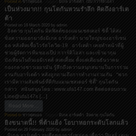
Posted in
ข่าวฟุตบอล
Tagged
มิเกล อาร์เตต้า
,
เป๊ป กวาร์ดิโอล่า
เป็นห่วงมาก!! กุนโดกันหวนรำลึก คิดถึงอาร์เต
ต้า
Posted on
19 March 2020
by
admin
อิลคาย กุนโดกัน มิดฟิลด์ของแมนเชสเตอร์ ซิตี้ ได้ส่ง
ข้อความออกมายังมิเกล อาร์เตต้า นายใหญ่ของอาร์เซน่
อล หลังติดเชื้อไวรัสโควิด-19 อาร์เตต้า เคยทำหน้าที่ผู้
ช่วยผู้จัดการทีมของเป๊ป กวาร์ดิโอล่า และเข้ามากุม
บังเหียนในถิ่นเอมิเรตส์ สเตเดี้ยม ตั้งแต่เดือนธันวาคม
กองกลางชาวเยอรมัน รู้สึกถึงความสนุกสนานในการร่วม
งานกับอาร์เตต้า หลังถูกถามถึงการทำงานร่วมกัน “พวก
เรามีความสัมพันธ์ที่ดีกับแมนเชสเตอร์ ซิตี้” กุนโดกัน
กล่าว สนันสนุนโดย : www.ufa147.com ติดต่อสอบถาม
Line@ufa147s […]
Read More…
Posted in
ข่าวฟุตบอล
Tagged
มิเกล อาร์เตต้า
,
อิลคาย กุนโดกัน
ยิงขนาดนี้!! พี่ต้าแย้ง โอบาหอกระดับโลกแล้ว
Posted on
28 February 2020
by
admin
มิเกล อาร์เตต้า กุนซือของอาร์เซน่อล เชื่อว่า ปิแอร์ เอเม