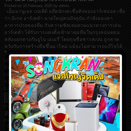
Posted on
10 February 2020
by
admin
เอ็มมานูเอล เปอตีต์ อดีตนักเตะชื่อดังของอาร์เซน่อล เชื่อ
ว่า มิเกล อาร์เตต้า นายใหญ่คนปัจจุบัน กำลังมองหา
อาการป่วยของทีม กับความชัดเจนตามแนวทางการเล่น
อาร์เตต้า ได้รับการแต่งตั้งเข้ามาคุมทีมในกรุงลอนดอน
หลังแยกทางกับอูไน เอเมรี่ โดยกุนซือชาวสเปน ถูกคาด
หวังกับการสร้างทีมขึ้นมาใหม่ แม้จะไม่สามารถแก้ไขได้
ในระยะอันสั้น แม้เดอะ กันเนอร์ส จะชนะได้เพียงเกม
เดียว จาก 7 เกมหลังสุด แต่เปอตีต์ ก็ยังเชื่อว่า ด้วยการคุม
ทีมของอาร์เตต้า จะทำให้ทีมมีอนาคตที่สดใส “เมื่อมิเกล
เข้ามาคุมอาร์เซน่อล ซึ่งเป็นเหมือนกับทีมป่วย” เปอตีต์
กล่าว สนันสนุนโดย : www.ufa147.com ติดต่อสอบถาม
Line@ufa147s […]
Read More…
Posted in
ข่าวฟุตบอล
Tagged
มิเกล อาร์เตต้า
,
เอ็มมานูเอล เปอตีต์
คิดมาอย่างดี!! พี่ต้าหนุน ปรัชญาลูกหนังไดซ์
Posted on
3 February 2020
by
admin
มิเกล อาร์เตต้า นายใหญ่ของอาร์เซน่อล กล่าวปกป้อง