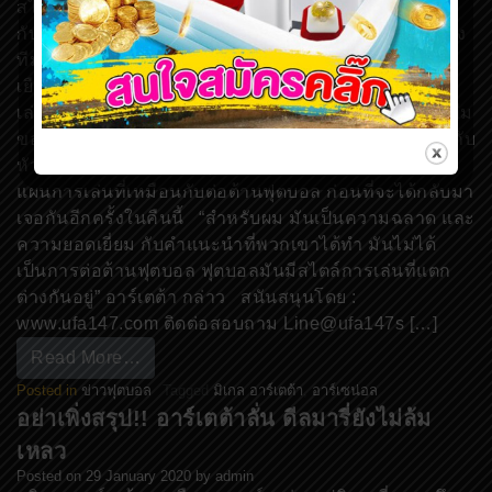
สไตล์การทำทีมของฌอน ไดซ์ กุนซือของเบิร์นลี่ย์ พร้อม
กับยกย่องถึงการเป็นผู้จัดการทีมที่ชาญฉลาด กับการสร้าง
ทีมเพื่อหวังประสบความสำเร็จ ดาวิด ลุยซ์ จะได้กลับมา
เยือนเทิร์ฟ มัวร์ อีกครั้ง หลังเคยออกมาวิจารณ์สไตล์การ
เล่นของเบิร์นลี่ย์ เมื่อตอนที่เล่นให้กับเชลซี และเสมอกับทีม
ของไดซ์ ไปด้วยสกอร์ 2-2 ที่สแตมฟอร์ด บริดจ์ ไดซ์ ถึงกับ
หัวเราะในเวลานั้น หลังลุยซ์ มองว่า ทีมของเขาเล่นด้วย
แผนการเล่นที่เหมือนกับต่อต้านฟุตบอล ก่อนที่จะได้กลับมา
เจอกันอีกครั้งในคืนนี้ “สำหรับผม มันเป็นความฉลาด และ
ความยอดเยี่ยม กับคำแนะนำที่พวกเขาได้ทำ มันไม่ได้
เป็นการต่อต้านฟุตบอล ฟุตบอลมันมีสไตล์การเล่นที่แตก
ต่างกันอยู่” อาร์เตต้า กล่าว สนันสนุนโดย :
www.ufa147.com ติดต่อสอบถาม Line@ufa147s […]
Read More…
Posted in
ข่าวฟุตบอล
Tagged
มิเกล อาร์เตต้า
,
อาร์เซน่อล
อย่าเพิ่งสรุป!! อาร์เตต้าลั่น ดีลมารี่ยังไม่ล้ม
เหลว
Posted on
29 January 2020
by
admin