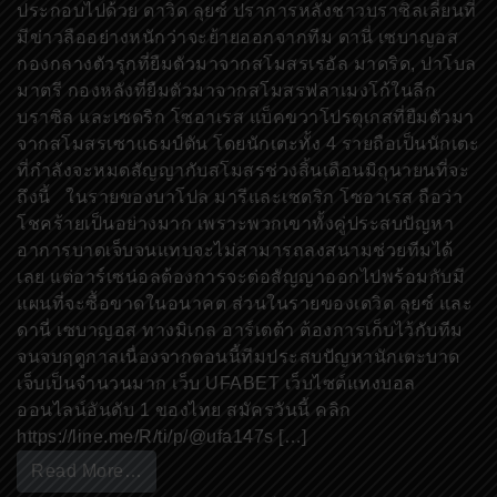
ประกอบไปด้วย ดาวิด ลุยซ์ ปราการหลังชาวบราซิลเลี่ยนที่
มีข่าวลืออย่างหนักว่าจะย้ายออกจากทีม ดานี่ เซบาญอส
กองกลางตัวรุกที่ยืมตัวมาจากสโมสรเรอัล มาดริด, ปาโบล
มาตรี กองหลังที่ยืมตัวมาจากสโมสรฟลาเมงโก้ในลีก
บราซิล และเซดริก โซอาเรส แบ็คขวาโปรตุเกสที่ยืมตัวมา
จากสโมสรเซาแธมป์ตัน โดยนักเตะทั้ง 4 รายถือเป็นนักเตะ
ที่กำลังจะหมดสัญญากับสโมสรช่วงสิ้นเดือนมิถุนายนที่จะ
ถึงนี้ ในรายของบาโปล มารีและเซดริก โซอาเรส ถือว่า
โชคร้ายเป็นอย่างมาก เพราะพวกเขาทั้งคู่ประสบปัญหา
อาการบาดเจ็บจนแทบจะไม่สามารถลงสนามช่วยทีมได้
เลย แต่อาร์เซน่อลต้องการจะต่อสัญญาออกไปพร้อมกับมี
แผนที่จะซื้อขาดในอนาคต ส่วนในรายของเดวิด ลุยซ์ และ
ดานี่ เซบาญอส ทางมิเกล อาร์เตต้า ต้องการเก็บไว้กับทีม
จนจบฤดูกาลเนื่องจากตอนนี้ทีมประสบปัญหานักเตะบาด
เจ็บเป็นจำนวนมาก เว็บ UFABET เว็บไซต์แทงบอล
ออนไลน์อันดับ 1 ของไทย สมัครวันนี้ คลิก
https://line.me/R/ti/p/@ufa147s […]
Read More…