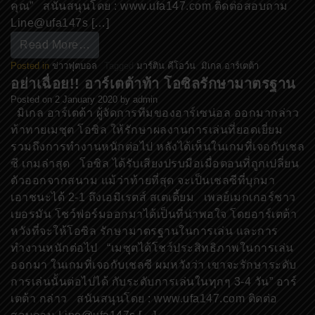
คุณ” สนันสนุนโดย : www.ufa147.com ติดต่อสอบถาม
Line@ufa147s […]
Read More…
Posted in
ข่าวฟุตบอล
Tagged
มาร์ติน คีโอว์น
,
มิเกล อาร์เตต้า
อย่าเฉื่อย!! อาร์เตต้าท้า โอซิลรักษามาตรฐาน
Posted on
2 January 2020
by
admin
มิเกล อาร์เตต้า ผู้จัดการทีมของอาร์เซน่อล ออกมากล่าว
ท้าทายเมซุต โอซิล ให้รักษาผลงานการเล่นที่ยอดเยี่ยม
รวมถึงการทำงานหนักต่อไป หลังได้เห็นในเกมที่เจอกับเชล
ซี เกมล่าสุด โอซิล ได้รับเสียงปรบมือเมื่อตอนที่ถูกเปลี่ยน
ตัวออกจากสนาม แม้ว่าท้ายที่สุด จะเป็นเชลซีที่บุกมา
เอาชนะได้ 2-1 ถึงเอมิเรตส์ สเตเดี้ยม เพลย์เมกเกอร์ชาว
เยอรมัน โชว์ฟอร์มออกมาได้เป็นที่น่าพอใจ โดยอาร์เตต้า
หวังที่จะให้โอซิล รักษามาตรฐานในการเล่น และการ
ทำงานหนักต่อไป “เมซุตได้โชว์ประสิทธิภาพในการเล่น
ออกมา ในเกมที่เจอกับเชลซี ผมหวังว่า เขาจะรักษาระดับ
การเล่นนั้นต่อไปได้ กับระดับการเล่นในทุกๆ 3-4 วัน” อาร์
เตต้า กล่าว สนันสนุนโดย : www.ufa147.com ติดต่อ