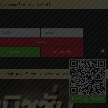
แทงบอลออนไลน์
แจกเครดิตฟรี
LOGIN NOW
แจ้งฝาก - ถอน
สมัครสมาชิก
ข่าวฟุตบอล
Sitemap
นโยบายส่วนตัว
LINE : @ufa147s