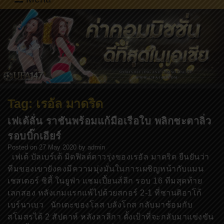
Tag:
เรอัล มาดริด
เฟเด้ลั่น ราชันพร้อมแก้มือเรือใบ พลิกชะตาลิ่ว
รอบบิ๊กเอียร์
Posted on
27 May 2020
by
admin
เฟเด้ บัลเบร์เด้ มิดฟิลด์ดาวรุ่งของเรอัล มาดริด ยืนยันว่า
ทีมของเขายังคงมีความมุ่งมั่นในการเผชิญหน้ากับแมน
เชสเตอร์ ซิตี้ ในยูฟ่า แชมเปี้ยนส์ลีก รอบ 16 ทีมสุดท้าย
เลกสอง หลังเกมแรกแพ้ไปด้วยสกอร์ 2-1 ที่ซานติอาโก้
เบร์นาเบว นักเตะของโลส บลังโกส กลับมาซ้อมกับ
สโมสรได้ 2 สัปดาห์ หลังลาลีกา ตั้งเป้าที่จะกลับมาแข่งขัน