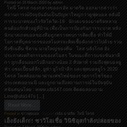
Posted on
19 March 2020
by
admin
โทนี่ โครส กองกลางของเรอัล มาดริด ออกมากล่าวว่า
สถานการณ์ปัจจุบันมันเป็นปัญหาใหญ่กว่าดูฟุตบอล หลังมี
การระบาดของไวรัสโควิด-19 นักเตะของมาดริดหลาย
คนต้องกักตัวอยู่ที่บ้าน เพื่อเป็นการป้องกันการระบาด หลัง
นักบาสเกตบอลของทีมถูกตรวจพบการติดเชื้อ ทำให้มี
โอกาสที่บุคลากรของสโมสรจะติดเชื้อดังกล่าวไปด้วย รวม
ถึงซีเนดีน ซีดาน นายใหญ่ของทีม โลส บลังโกส ยัง
ประกาศงดกิจกรรมของสโมสร ในขณะที่การแข่งขันลาลี
กา ถูกเลื่อนออกไปอีกอย่างน้อย 2 สัปดาห์ รวมถึงฟุตบอลยู
ฟ่า แชมเปี้ยนส์ลีก, ยูฟ่า ยูโรป้าลีก และฟุตบอลยูโร 2020
โครส โพสต์ออกมาผ่านเฟซไทม์ของรายการโชว์ของ
ประเทศเยอรมนี และถูกถามถึงสถานการณ์ในปัจจุบัน
สนันสนุนโดย : www.ufa147.com ติดต่อสอบถาม
Line@ufa147s […]
Read More…
Posted in
ข่าวฟุตบอล
Tagged
เรอัล มาดริด
,
โทนี่ โครส
เอ็งยังเด็ก!! ซาวิโอเชื่อ วินิซิอุสกำลังปล่อยของ