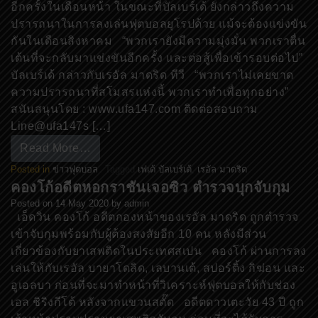
อีกครั้งในเดือนหน้า ในขณะที่บัลเบร์เด้ ยังกล่าวถึงความ
ปรารถนาในการลงเล่นฟุตบอลยุโรปด้วย แม้จะต้องแข่งขัน
กันในเดือนสิงหาคม “พวกเรายังมีความมุ่งมั่น พวกเราตื่น
เต้นที่จะกลับมาแข่งขันอีกครั้ง และต่อสู้เพื่อเข้ารอบต่อไป”
บัลเบร์เด้ กล่าวกับเรอัล มาดริด ทีวี “พวกเราไม่เคยขาด
ความปรารถนาที่สโมสรแห่งนี้ พวกเราทำเพื่อทุกอย่าง”
สนันสนุนโดย : www.ufa147.com ติดต่อสอบถาม
Line@ufa147s […]
Read More…
Posted in
ข่าวฟุตบอล
Tagged
เฟเด้ บัลเบร์เด้
,
เรอัล มาดริด
คองโก้อดีตหอกราชันเจอซิว ตำรวจบุกจับกุม
Posted on
14 May 2020
by
admin
เอ็ดวิน คองโก้ อดีตกองหน้าของเรอัล มาดริด ถูกตำรวจ
เข้าจับกุมพร้อมกับผู้ต้องสงสัยอีก 10 คน หลังมีส่วน
เกี่ยวข้องกับยาเสพติดในประเทศสเปน คองโก้ ผ่านการลง
เล่นให้กับเรอัล บายาโดลิด, เลบานเต้, สปอร์ติ้ง กิฆ่อน และ
อูเอลบา ก่อนที่จะมาทำหน้าที่วิเคราะห์ฟุตบอลให้กับช่อง
เอล ชิริงกีโต้ หลังจากแขวนสตั๊ด อดีตดาวเตะวัย 43 ปี ถูก