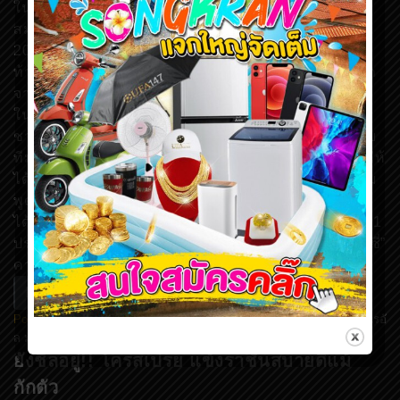
ในทุกเกม เจ้าของรางวัลนักเตะยอดเยี่ยมบัลลง ดอร์ 5
สมัย ตัดสินใจย้ายออกจากถิ่นซานติอาโก้ เบร์นาบิว ในปี
2018 หลังใช้เวลา 9 ปีกับโลส บลังโกส โดยมองหาความ
ท้าทายใหม่กับยูเวนตุส ยักษ์ใหญ่ของอิตาลี การย้ายออก
จากทีมไปของโรนัลโด้ ทำให้มาดริดต้องดิ้นรนอย่างหนัก
ในการทำประตู ในขณะที่คาเปลโล่ เชื่อว่า ซูเปอร์สตาร์
ชาวโปรตุเกส แทบจะเป็นคนการันตีในการทำประตูให้กับ
ทีมในทุกเกม จนทำให้คู่แข่งต้องทำประตูทีมเก่าของเขาให้
ได้อย่างน้อย 2 ประตู “ในฐานะคนแสดงความคิดเห็น ผม
พูดมาเสมอ ถ้าคุณต้องการเอาชนะมาดริด คุณต้องทำให้
ได้อย่างน้อย 2 ประตู เพราะคุณรู้ว่า คริสเตียโน่ จะทำได้ 1
ประตูแน่นอน มันเหมือนกับบาร์เซโลน่า ที่มีลีโอเนล เมสซี่”
คาเปลโล่ กล่าว สนันสนุนโดย : www.ufa147.com […]
Read More…
Posted in
ข่าวฟุตบอล
Tagged
คริสเตียโน่ โรนัลโด้
,
ฟาบิโอ คาเปลโล่
,
เรอั
ล มาดริด
ยังชิลอยู่!! โครสเปรย แข้งราชันสบายดีแม้
กักตัว