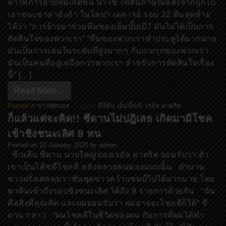
ทำให้การย้ายทีมเกิดขึ้น นาโช่ ให้สัมภาษณ์หลังจากบุกไป
เอาชนะซาลามังก้า ในโคปา เดล เรย์ รอบ 32 ทีมสุดท้าย
ได้ว่า “การย้ายมาร่วมทีมของเอ็มบั๊ปเป้? มันไม่ได้เป็นการ
ตัดสินใจของพวกเรา” “ทีมของพวกเราทำประตูได้มากมาย
มันเป็นการเล่นในระดับที่สูงมากๆ กับเกมรุกของพวกเรา
มันเป็นคนที่อยู่เหนือกว่าพวกเรา สำหรับการตัดสินใจเรื่อง
นี้” […]
Read More…
Posted in
ข่าวฟุตบอล
Tagged
คิลิยัน เอ็มบั๊ปเป้
,
เรอัล มาดริด
ก็แล้วแต่จะคิด!! ซีดานไม่ปฎิเสธ เกิดมามีโชค
เข้าชิงชนะเลิศ 9 หน
Posted on
20 January 2020
by
admin
ซีเนดีน ซีดาน นายใหญ่ของเรอัล มาดริด ยอมรับว่า ตัว
เขาเป็นโค้ชที่โชคดี หลังหลายคนมองแบบนั้น ตำนาน
ชาวฝรั่งเศสคุมราชันชุดขาวคว้าแชมป์ไปได้มากมาย โดย
พาทีมเข้าถึงรอบชิงชนะเลิศ ได้ถึง 9 รายการด้วยกัน “นั่น
คือสิ่งที่คุณคิด และผมยอมรับว่า ผมอาจจะโชคดีก็ได้” ซี
ดาน กล่าว “ผมโชคดีในชีวิตของผม กับการที่ผมได้ทำ