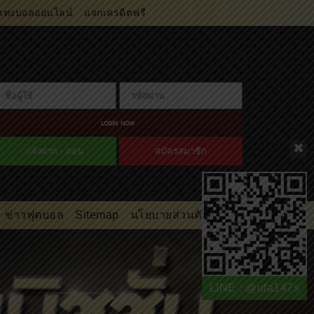
แทงบอลออนไลน์
แจกเครดิตฟรี
LOGIN NOW
แจ้งฝาก - ถอน
สมัครสมาชิก
ข่าวฟุตบอล
Sitemap
นโยบายส่วนตัว
LINE : @ufa147s