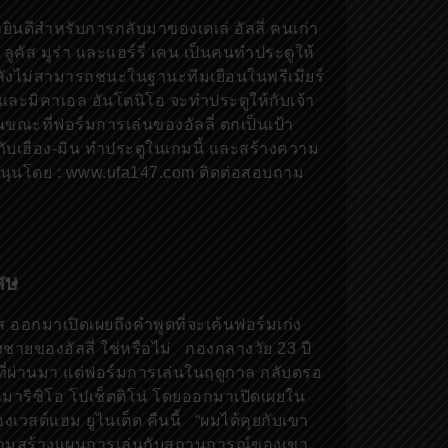
ยินดีสำหรับการกลับมาของเดเล่ อัลลี่ คนเก่า
ูคัส มูร่า และแฮร์รี่ เคน เป็นคนทำประตูให้
ลังไม่สามารถชนะในฐานะทีมเยือนในพรีเมียร์
และมิคาเอล อันโตนิโอ จะทำประตูให้กับเจ้า
นขณะที่ฟอร์มการเล่นของอัลลี่ ตกเป็นเป้า
ับเฮือง-มิน ทำประตูในเกมนี้ และสร้างความ
นสนุนโดย : www.ufa147.com ติดต่อสอบถาม
เศษ
 ออกมาเปิดเผยถึงคำพูดที่จะเค้นฟอร์มเก่ง
องชายของอัลลี่ ใช่หรือไม่ กองกลางวัย 23 ปี
ที่ผ่านมา แต่ฟอร์มการเล่นในฤดูกาล กลับดรอ
มาริซิโอ โปเช็ตติโน่ โดยออกมาเปิดเผยใน
เวสต์แฮม ยูไนเต็ด คืนนี้ “ผมได้คุยกับเขา
พยายามสร้างแผนการเล่นกับสถานการณ์ของเขา