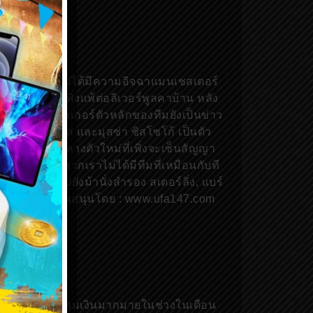
าวว่า ตัวเขาไม่ได้มีความอิจฉาแมนเชสเตอร์
สร สเปอร์ส เพิ่งแพ้ต่อลิเวอร์พูลคาบ้าน หลัง
เซ่น เพลย์เมกเกอร์ตัวหลักของทีมยังเป็นข่าว
ยริส, เบน เดวิส และมุสซ่า ซิสโซโก้ เป็นตัว
ดอมเบเล่ กองกลางตัวใหม่ที่เพิ่งจะเซ็นสัญญา
ที่พวกเราเป็น พวกเราไม่ได้มีทีมที่เหมือนกับที
้ และผมมองไปยังม้านั่งสำรอง สเตอร์ลิ่ง, แบร์
รินโญ่ กล่าว สนันสนุนโดย : www.ufa147.com
ข็มขัด
ว่า สโมสรจะไม่ทุ่มเงินมากมายในช่วงในเดือน