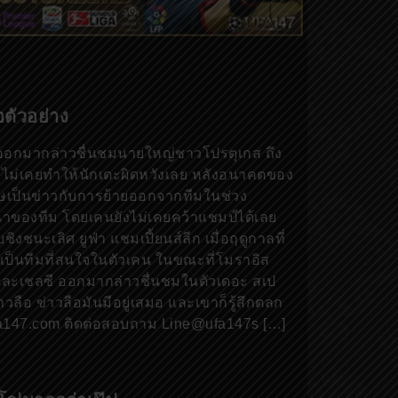
อตัวอย่าง
ญ่ ออกมากล่าวชื่นชมนายใหญ่ชาวโปรตุเกส ถึง
ไม่เคยทำให้นักเตะผิดหวังเลย หลังอนาคตของ
ฤษเป็นข่าวกับการย้ายออกจากทีมในช่วง
นาของทีม โดยเคนยังไม่เคยคว้าแชมป์ได้เลย
ชิงชนะเลิศ ยูฟ่า แชมเปี้ยนส์ลีก เมื่อฤดูกาลที่
 เป็นทีมที่สนใจในตัวเคน ในขณะที่โมราอิส
ิด และเชลซี ออกมากล่าวชื่นชมในตัวเดอะ สเป
าวลือ ข่าวลือมันมีอยู่เสมอ และเขาก็รู้สึกตลก
ufa147.com ติดต่อสอบถาม Line@ufa147s […]