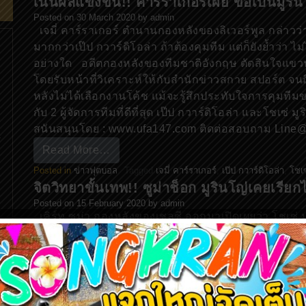
เน้นผลแข่งขัน!! คาร์ราเกอร์เผย ขอเป็นมูริน
Posted on
30 March 2020
by
admin
เจมี่ คาร์ราเกอร์ ตำนานกองหลังของลิเวอร์พูล กล่าวว่
ด
มากกว่าเป๊ป กวาร์ดิโอล่า ถ้าต้องคุมทีม แต่ก็ยังย้ำว่
อย่างใด อดีตกองหลังของทีมชาติอังกฤษ ตัดสินใจแขว
โดยรับหน้าที่วิเคราะห์ให้กับสำนักข่าวสกาย สปอร์ต จนถึ
หลังไม่ได้เลือกงานโค้ช แม้จะรู้สึกประทับใจการคุมทีม
กับ 2 ผู้จัดการทีมที่ดีที่สุด เป๊ป กวาร์ดิโอล่า และโชเซ
สนันสนุนโดย : www.ufa147.com ติดต่อสอบถาม Line
T
Read More…
Posted in
ข่าวฟุตบอล
Tagged
เจมี่ คาร์ราเกอร์
,
เป๊ป กวาร์ดิโอล่า
,
โชเซ
จิตวิทยาขั้นเทพ!! ซูม่าช็อก มูรินโญ่เคยเรีย
Posted on
15 February 2020
by
admin
เคิร์ท ซูม่า กองหลังของเชลซี ออกมาเปิดเผยว่า โชเซ่ 
“ขยะ” หลังโชว์ฟอร์มออกมาได้อย่างย่ำแย่ในช่วงที่ทำงา
วัย 19 ปี จากแซงต์ เอเตียน มายังสแตมฟอร์ด บริดข์ เม
กับคำพูดของเดอะ สเปเชียล วัน “ผมจำไม่ได้แล้วว่า เก
กล่าว “หลังจากวันนั้น เขาเรียกผมให้ไปยังออฟฟิศขอ
ว่าใช่ เขาถามผมว่า แน่ใจนะ” สนันสนุนโดย : www.u