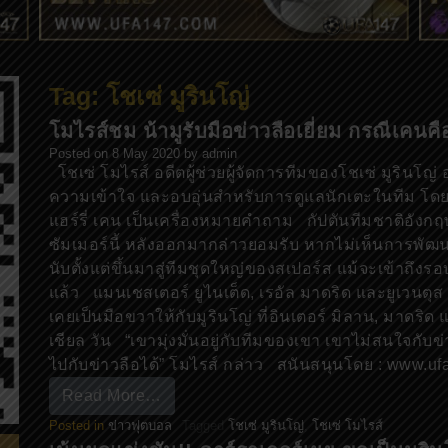
Tag:
โชเซ่ มูรินโญ่
โมไรส์ชม น้ามูรับมือข่าวลือเยี่ยม กรณีเคนคื
Posted on
8 May 2020
by
admin
โชเซ่ โมไรส์ อดีตผู้ช่วยผู้จัดการทีมของโชเซ่ มูรินโ
ความเข้าใจ และอบอุ่นสำหรับการดูแลนักเตะในทีม โดย
แฮร์รี่ เคน เป็นเครื่องหมายคำถาม กัปตันทีมชาติอังก
ซัมเมอร์นี้ หลังออกมากล่าวยอมรับ หากไม่เห็นการพัฒ
นับตั้งแต่ขึ้นมาสู่ทีมชุดใหญ่ของสเปอร์ส แม้จะเข้าถึงรอบ
แล้ว แมนเชสเตอร์ ยูไนเต็ด, เรอัล มาดริด และยูเวนตุส
เคยเป็นมือขวาให้กับมูรินโญ่ ที่อินเตอร์ มิลาน, มาดร
เชียล วัน “เขามุ่งมั่นอยู่กับทีมของเขา เขาไม่สนใจกับข่
ไปกับข่าวลือได้” โมไรส์ กล่าว สนันสนุนโดย : www.
Read More…
Posted in
ข่าวฟุตบอล
Tagged
โชเซ่ มูรินโญ่
,
โชเซ่ โมไรส์