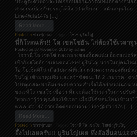
ประตูระดับท็อปจะได้เจอกับสถานการณ์ที่แตกต่างกันออกไป
สามารถป้องกันประตูได้ถึง 10 ครั้งแน่” สนันสนุนโดย
Line@ufa147s […]
Read More…
Posted in
ข่าวฟุตบอล
Tagged
โชเซ่ มูรินโญ่
นี่ก็โหดแล้ว!! โล เซลโซ่ยัน ไก่ต้องใช้เวลาจู
Posted on
30 November 2019
by
admin
โจวานี่ โล เซลโซ่ กองกลางของท็อตแน่ม ฮ็อตสเปอร์ส
เข้ากับสไตล์การเล่นของโชเซ่ มูรินโญ่ นายใหญ่คนใหม
โอ โปเช็ตติโน่ เมื่อสัปดาห์ที่แล้ว หลังผลงานของทีมย่ำแย่ 
รินโญ่ เข้ามาคุมทีม และคว้าชัยชนะได้ 2 เกมรวด ดาเน
โปรตุเกสจะพาทีมประสบความสำเร็จได้อย่างแน่นอน ห
ขณะที่โล เซลโซ่ เชื่อว่า ทีมจะต้องใช้เวลาในการปรับต
“พวกเรารู้ว่า คุณต้องใช้เวลา เมื่อมีโค้ชคนใหม่เข้ามา
www.ufa147.com ติดต่อสอบถาม Line@ufa147s […]
Read More…
Posted in
ข่าวฟุตบอล
Tagged
โจวานี่ โล เซลโซ่
,
โชเซ่ มูรินโญ่
อึ้งไปเลยครับ!! มูรินโญ่เผย ทึ่งอัลลี่นอนแอสซ