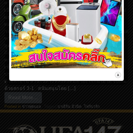
สามารถทำประตูขึ้นนำได้อย่างรวดเร็ว จากจังหวะที่โร
เบิร์ต เลวานดอฟสกี้ ผ่านบอลให้กับโจชัว คิมมิช แปเข้าไป
แบบสบายๆให้เสือใต้ออกนำไปก่อน 1-0 ก่อนที่อีก 9 นาที
ต่อมาจะสามารถหนีไปเป็น 2-0 ได้สำเร็จจากโรเบิร์ต เลว
านดอฟสกี้ ที่โหม่งซ้ำจังหวะสอง ให้บาเยิร์นออกนำ 2-0 แต่
ทว่าในนาทีที่ 33 ไฟร์บวร์กก็ตีตื้นเข้ามาได้สำเร็จ โดยเป็น
ลูคัส โฮเลอร์ สะกิดบอลเปลี่ยนทางไล่ขึ้นมาเป็น 2-1 มา
ถึงในนาทีที่ 37 ทัพเสือใต้ก็สามารถทำประตูขึ้นนำได้อีก
ครั้งจากจังหวะที่ลูคัส เออร์นานเดซ ไหลบอลจากทางซ้าย
เข้าเขตโทษและเป็นโรเบิร์ต เลวานดอฟสกี้ ที่จิ้มบอลเข้า
ประตูไปให้บาเยิร์นมิวนิคนำห่าง 3-1 ก่อนที่จะจบครึ่งแรก
ด้วยสกอร์นี้ ส่วนในครึ่งหลังทั้งทีมทำอะไรกันไม่ได้ จบเกม
ด้วยสกอร์ 3-1 สนันสนุนโดย […]
Read More…
Posted in
ข่าวฟุตบอล
Tagged
บาเยิร์น มิวนิค
,
ไฟร์บวร์ก