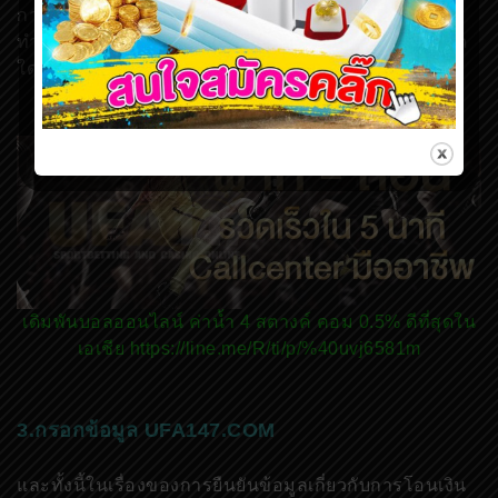
การส่งเป็นหลักฐานทางทีมงาน
เว็บพนันยูฟ่าเบ็ท
จะได้
ทำการตรวจสอบยอดโอนได้เลยทันทีไม่ควรทิ้งใบเสร็จใด
ใดทั้งสิ้น
เดิมพันบอลออนไลน์ ค่าน้ำ 4 สตางค์ คอม 0.5% ดีที่สุดใน
เอเชีย
https://line.me/R/ti/p/%40uvj6581m
3.กรอกข้อมูล UFA147.COM
และทั้งนี้ในเรื่องของการยืนยันข้อมูลเกี่ยวกับการโอนเงิน