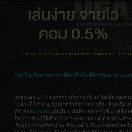
แทงบอลออนไลน์อย่างมืออาชีพ เริ่มต้นง่ายสำหรับม
โดยในเรื่องของการเลือกเว็บไซต์สำหรับการ แทง
ก็ต้องบอกเอาไว้เลยว่าควรที่จะต้องมีเทคนิคเป็นของตัวเ
ในส่วนนี้ก็สำคัญเนื่องจากว่าถ้าสามารถที่จะเลือกเว็บไซ
ทำให้การ
แทงบอล
นั้นมีประสิทธิภาพมากยิ่งขึ้น แต่อีกอ
คือการเรียนรู้วิธีสำหรับการแทงบอลออนไลน์เพราะสำหรับมื
เรื่องที่มีความสำคัญไม่แพ้กัน แต่ในเรื่องของเทคนิคหรื