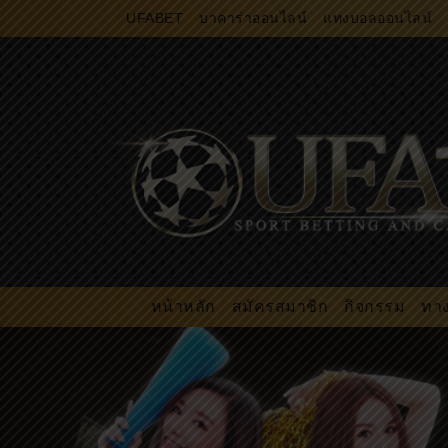
UFABET
บาคาร่าออนไลน์
แทงบอลออนไลน์
หน้าหลัก
สมัครสมาชิก
กิจกรรม
ทา