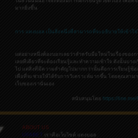
ในส่วนนี้นั้นอาจจะต้องมีการฝึกเรียนรู้ด้วยตัวเอง เพื่
มากยิ่งขึ้น
การ แทงบอล เป็นสิ่งหนึ่งที่สามารถที่จะอธิบายให้เข้าใจ
แต่อย่างหนึ่งต้องบอกเลยว่าสำหรับมือใหม่ในเรื่องของ
เลยทีเดียวที่จะต้องเรียนรู้และทำความเข้าใจ ดังนั้นบาง
ไป แต่สิ่งที่มีความสำคัญไปมากกว่านั้นคือการเรียนรู้ข้อม
เพื่อที่จะช่วยให้ได้รับการวิเคราะห์มากขึ้น โดยคุณสามา
เว็บของเรานั่นเอง
สนับสนุนโดย
https://line.m
ABOUT US
UFABET
เราคือเว็บไซต์ แทงบอล