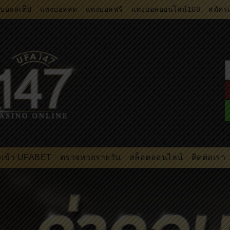
บอลสเต็ป
แทงบอลสด
แทงบอลฟรี
แทงบอลออนไลน์168
สมัคร
งเข้า UFABET
ตรวจหวยรายวัน
สล็อตออนไลน์
ติดต่อเรา