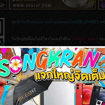
พูดถึงในเรื่องของการแทงบอลออนไลน์ที่ดี UFABET สม
ในปัจจุบันนี้คงไม่มีใครไม่เคยได้ยิน
UFABET สมัคร
และ
ฟุตบอล แต่ถึงแม้ว่าจะได้ยินคนส่วนใหญ่นั้นก็อาจจะไม่เค
จะได้มาเรียนรู้ในเรื่องของการแทงบอลก็จะต้องมาทำควา
อยากที่จะรู้แล้วละก็บอกเลยว่าไม่ควรที่จะรอช้าควรที่จะ