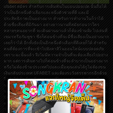
ufabet สมัคร
สำหรับการเดิมพันในบ่อน
ปอยเปต
นั้นถือได้
ว่าเป็นอีกหนึ่งตัวเลือกและหนึ่งตัวช่วยที่ดี และมี
ประสิทธิภาพเป็นอย่างมาก สำหรับการทำงานในก็ว่าได้
ด้วยชื่อเสียงที่มีกันมา อย่างยาวนานที่สมัยก่อนว่าใคร
หลายๆคนอยากที่ จะเดินผ่านมาแล้วก็ต้องข้ามฝั่ง ไปเล่นที่
เขมรหรือกัมพูชา ซึ่งก็ค่อนข้างที่จะมีชื่อเสียงเป็นอย่างมาก
เลยก็ว่าได้ อีกทั้งยังเป็นอีกหนึ่งตัวเลือกที่ดีเลยก็ได้ สำหรับ
คนที่ต้องการที่จะเข้าไปยังคาสิโนออนไลน์แบบปลอดภัย
เพราะฉะนั้นแล้ว จึงไม่มีความจำเป็นที่จะต้องเสี่ยงไปอย่าง
มาก แต่การเดินทางไปก็ค่อนข้างที่จะลำบากเป็นอย่างมาก
หรือไม่ต้องข้ามประเทศไปและเมื่อคุณเล่นได้กูไม่ต้องขน
เงินกลับประเทศ
UFABET
และต้องระวังสรรพากรอีกด้วย
จึงทำให้เป็นอีกหนึ่งทางออกที่ไม่ค่อนข้างจะไม่ดีเท่าไหร่
นะ แต่ลำพังจะไปเล่นที่บ่อนปิดแบบ ในประเทศก็อันตรายที่
จะเสี่ยงที่จะถูกตำรวจบุกทลายบ่อนได้ ดังนั้นจึงถือได้ว่าใน
ปัจจุบันนั้น การเล่นเน็ตการเดิมพันออนไลน์จึงค่อนข้างมี
ความสำคัญ และมีความสะดวกสบายเป็นอย่างมากเลยก็
ว่าได้ :
ufabet ทางเข้า