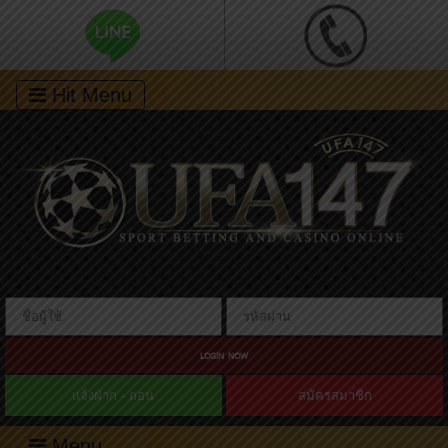
Hit Menu
LOGIN NOW
แจ้งฝาก - ถอน
สมัครสมาชิก
Menu