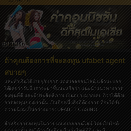
ถ้าคุณต้องการที่จะลงทุน
ufabet agent
สบายๆ
และทำเงินได้ง่ายๆกับการ
แทงบอลออนไลน์
แล้วนะบอก
ได้เลยว่าวันนี้ เราจะมาชี้แนะหรือว่า แนะนำแนวทางการ
ลงทุนที่ดี และมีประสิทธิภาพ เป็นอย่างมากเลย ก็ว่าได้ด้วย
การลงทุนของเรานั้น เป็นอีกหนึ่งสิ่งที่ต้องการ ที่จะได้รับ
ความนิยมเป็นอย่างมาก:
UFABET CASINO
สำหรับการลงทุนในการ
แทงบอลออนไลน์
โดยเว็บไซต์
ของเรานั้น จัดได้ว่าเป็นอีกหนึ่งเว็บไซต์ที่ดี และมี