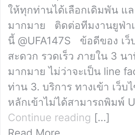
ให้ทุกท่านได้เลือกเดิมพัน 
มากมาย ติดต่อทีมงานยูฟ่าเ
นี้ @UFA147S ข้อดีของ เว
สะดวก รวดเร็ว ภายใน 3 นาที
มากมาย ไม่ว่าจะเป็น line f
ท่าน 3. บริการ ทางเข้า เว็บ
หลักเข้าไม่ได้สามารถพิมพ์ 
เว็บ
Continue reading
[…]
แทง
บอล
Read More…
ีufabet