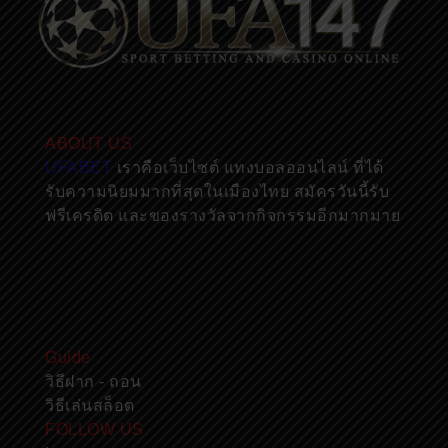
ABOUT US
UFABET
เราคือเว็บไซต์ แทงบอลออนไลน์ ที่ได้
รับความนิยมมากที่สุดในเมืองไทย สมัครวันนี้รับ
ฟรีเครดิต และของรางวัลจากกิจกรรมอีกมากมาย
กลุ่มลับพริตตี้
|
UFABET
|
UFABET
|
คาสิโน
|
สล็อตออนไลน์
|
บาคาร่า
|
กลุ่มลับ
|
Guide
วิธีฝาก - ถอน
วิธีเล่นสล็อต
FOLLOW US