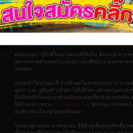
ด
มาซาทาดะ อิชิอิ กุนซือเลือดซามูไรของทัพเขี้ยวสมุท
ตนเองเลยว่ารู้สึกดีใจอย่างมากที่ได้เห็น จักรกฤษ ลาภ
หลากหลายตำแหน่งในเกมรุก และเชื่อมั่นว่าจะสามารถเ
T
แน่นอน
ก่อนหน้าไม่นานมานี้ ทางด้านสโมสรสมุทรปราการ เอฟซ
อุทรา และ ภูมินทร์ แก้วตา ไปให้กับทางด้านสโมสรเอสซี
ถือเป็นหนึ่งในแนวรุกตัวหลักของทัพเขี้ยวสมุทรเช่นกัน แต่
ได้บ้างแล้ว เพราะ
ข่าวฟุตบอลวันนี้
จักรกฤษ ลาภตระกูล
ทุกตำแหน่งในเกมรุกเลยนั่นเอง
โดยทางด้านของ มาซาทาดะ อิชิอิ กุนซือของทัพเขี้ยวสมุท
เป็นนักเตะที่มีประโยชน์กับทีมของเราอย่างมาก เขาสาม