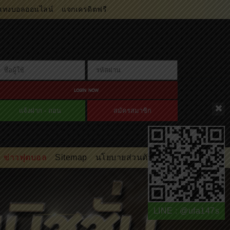
แทงบอลออนไลน์
แจกเครดิตฟรี
LOGIN NOW
แจ้งฝาก - ถอน
สมัครสมาชิก
ข่าวฟุตบอล
Sitemap
นโยบายส่วนตัว
LINE : @ufa147s