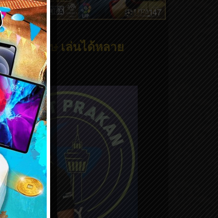
เห็น จักรกฤษ เล่นได้หลาย