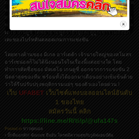
กองกลางหัวฟูจอมห้าวของทัพไอ้ปืนใหญ่ ได้ก่อวีรกรรมสุด
แสบด้วยการเข้าไปคว้าที่คอของ นีล มูเปย์ กองหน้าของ
สโมสรไบร์ทตันหลังจากจบเกมการแข่งขัน ซึ่งหลังจากนั้น
ทางด้าน นีล มูเปย์ ก็ได้ออกมาบอกด้วยว่าทางด้านของ มัต
เตโอ เกนดูซี่ ได้พยายามพูดจายั่วยุและดูถูกเขารวมถึงนัก
เตะของไบร์ทตันตลอดเกมการแข่งขัน
โดยทางด้านของ มิเกล อาร์เตต้า เจ้านายใหญ่ของสโมสร
อาร์เซน่อลก็ไม่ได้นิ่งนอนใจในเรื่องนี้แต่อย่างใด โดย
ทำการตัดชื่อของ มัตเตโอ เกนดูซี่ ออกจากการแข่งขัน 2
นัดล่าสุดของทีม พร้อมทั้งได้ออกมาเตือนอย่างเข้มข้นด้วย
ว่าให้รีบปรับปรุงพฤติกรรมแย่ๆ ของตัวเองโดยด่วน !
เว็บ
UFABET
เว็บไซต์แทงบอลออนไลน์อันดับ
1 ของไทย
สมัครวันนี้ คลิก
https://line.me/R/ti/p/@ufa147s
Posted in
ข่าวฟุตบอล
บิ๊กทีมอกหัก! ฆิเมเนซ ยืนยัน โครตมีความสุขกับวูล์ฟแฮมป์ตัน
Post navigation