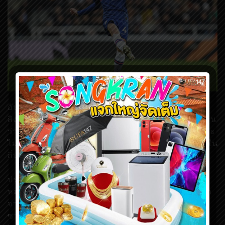
อันเดรส คริสเตนเซน ปราการหลังชาวเดนมาร์กของทัพ
สิงโตน้ำเงินคราม เซลซี ออกมาประกาศจุดยืนอย่างชัดเจน
ว่าตัวเขาจะไม่มีทางย้ายออกจากสโมสรอย่างเด็ดขาดและ
ไม่มีความคิดที่จะย้ายออกด้วย พร้อมตั้งเป้าจะอยู่ค้าแข้งใน
ถิ่นสแตมฟอร์ด บริจน์ ให้นานที่สุด
ปราการหลังชาวเดนมาร์กวัย 24 ปีรายนี้ ดูเหมือนว่าจะ
หมดอนาคตกับสโมสรและเกือบที่จะต้องเก็บข้าวของออก
จากถิ่นสแตมฟอร์ด บริจน์ ไปแล้ว ในยุคของ เมาริซิโอ
ซาร์รี่ กุนซือคนเก่า แต่อย่างไรก็ตามในยุคของ แฟรงค์