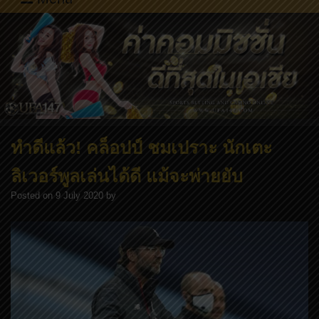
ทำดีแล้ว! คล็อปป์ ชมเปราะ นักเตะ
ลิเวอร์พูลเล่นได้ดี แม้จะพ่ายยับ
Posted on
9 July 2020
by