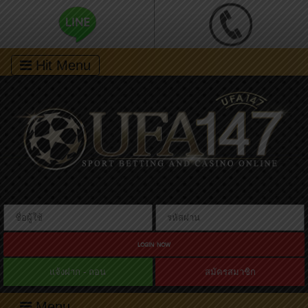
Hit Menu
LOGIN NOW
แจ้งฝาก - ถอน
สมัครสมาชิก
Menu