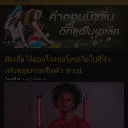
ทัพเสือใต้ออกโรงขอโทษเรือใบสีฟ้า
หลังหลุดภาพเปิดตัว ซาเน่
Posted on
9 July 2020
by