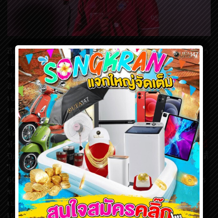
ถือว่าเป็นเรื่องที่ไม่พลาดเป็นอย่างยิ่ง เมื่อทางทัพเสือใต้ บา
เยิร์น มิวนิค สโมสรยักษ์ใหญ่แห่งบุนเดสลีก้า เยอรมัน
พลาดทำภาพหลุดเปิดตัว ลีรอย ซาเน่ ออกมาว่อน
อินเทอร์เน็ต ทั้งที่ยังไม่ได้มีการประกาศเปิดตัวอย่าง
เป็นการเลยด้วยซ้ำ ทำให้ต้องรีบออกมาขอโทษแมนเชส
เตอร์ ซิตี้ ต้นสังกัดที่แท้จริงเป็นการใหญ่
โดยอันที่จริงแล้ว ทางด้านสโมสรบาเยิร์น มิวนิค สามารถ
ทำการปิดดีลกับทางด้านของ ลีรอย ซาเน่
ข่าวฟุตบอลวันนี้
ปีกตัวเก่งดีกรีทีมชาติเยอรมันจากสโมสรแมนเชสเตอร์ ซิตี้
ได้เป็นที่เรียบร้อยแล้ว เมื่อไม่กี่วันที่ผ่านมาด้วยค่าตัวราว
60 ล้านยูโร บวกกับออพชั่นที่จะต้องแบ่งเปอร์เซ็นต์ในการ
ขายครั้งต่อไปให้กับทางด้านแมนเชสเตอร์ ซิตี้ 10
เปอร์เซ็นต์ แต่หลังจากนั้นกลับมีภาพเปิดตัวปีกทีมชาติ
เยอรมันรายนี้หลุดออกมาทั้งที่ยังไม่มีการเซ็นสัญญากัน