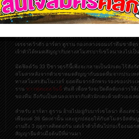
ด
ฮันโนเวอร์ สโมสรในลีกพระรองของวงการฟุตบอลเยอรมัน 
เจรจาคว้าตัว อาร์ดา ตูราน กองกลางจอมเก๋าทีมชาติตุรกี
เจ้าตัวได้หมดสัญญากับทางสโมสรบาร์เซโลน่าลงไปเป็นที
T
มิดฟิลด์วัย 33 ปีชาวตุรกีนี้เพิ่งจะกลายเป็นนักเตะไร้ส
สโมสรหลังจากตัวเขาหมดสัญญากับยอดทีมจากประเทศสเปนต
ทางสโมสรฮันโนเวอร์ ยอดทีมจากลีกพระรองของประเทศเย
ราน
ข่าวฟุตบอลวันนี้
ทันที เพื่อหวังจะปิดดีลดังกล่าวให
ของทีม ถึงกับเป็นคนลงเจรจากับตัวนักเตะด้วยตัวเองเลย
สำหรับ อาร์ดา ตูราน ย้ายไปอยู่กับบาร์เซโลน่า ตั้งแต
เพียงแค่ 36 นัดเท่านั้น และถูกปล่อยให้กับสโมสรอิสตัน
งานถึง 3 ฤดูกาลติดต่อกัน แต่เจ้าตัวก็ดันไปก่อเรื่อง
สัญญายืมตัวเมื่อต้นปีที่ผ่านมา