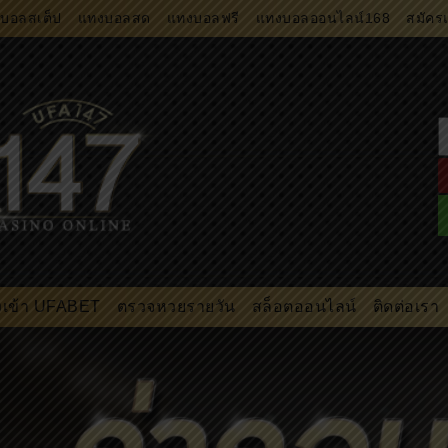
บอลสเต็ป
แทงบอลสด
แทงบอลฟรี
แทงบอลออนไลน์168
สมัคร
งเข้า UFABET
ตรวจหวยรายวัน
สล็อตออนไลน์
ติดต่อเรา