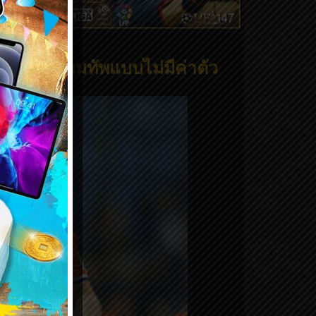
 ตูราน ร่วมทัพแบบไม่มีค่าตัว