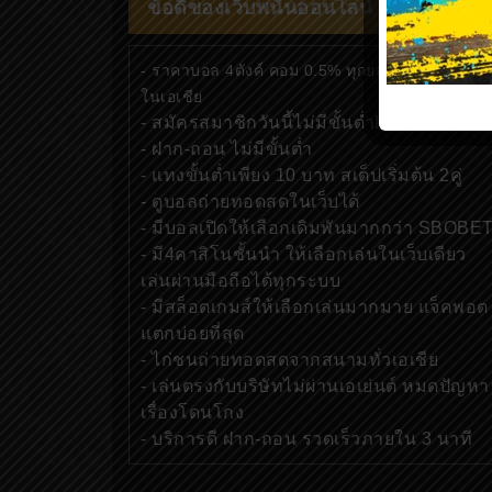
ข้อดีของเว็บพนันออนไลน์ UFABET
- ราคาบอล 4ตังค์ คอม 0.5% ทุกยอดการเล่นดีที่สุ
ในเอเชีย
- สมัครสมาชิกวันนี้ไม่มีขั้นต่ำ!!
- ฝาก-ถอน ไม่มีขั้นต่ำ
- แทงขั้นต่ำเพียง 10 บาท สเต็ปเริ่มต้น 2คู่
- ดูบอลถ่ายทอดสดในเว็บได้
- มีบอลเปิดให้เลือกเดิมพันมากกว่า SBOBE
- มี4คาสิโนชั้นนำ ให้เลือกเล่นในเว็บเดียว
เล่นผ่านมือถือได้ทุกระบบ
- มีสล็อตเกมส์ให้เลือกเล่นมากมาย แจ็คพอต
แตกบ่อยที่สุด
- ไก่ชนถ่ายทอดสดจากสนามทั่วเอเชีย
- เล่นตรงกับบริษัทไม่ผ่านเอเย่นต์ หมดปัญหา
เรื่องโดนโกง
- บริการดี ฝาก-ถอน รวดเร็วภายใน 3 นาที