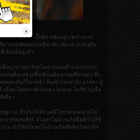
เตรียมสร้างบิ๊กดีล หลังอยู่ระหว่างการ
มาร่วมทัพแบบไม่มีค่าตัว เนื่องจากปัจจุบัน
่เรียบร้อยแล้ว
ังกัดเมื่อถูกทางบาร์เซโลน่าปล่อยตัวออกมาจาก
ั้งแต่ช่วงสิ้นเดือนมิถุนายนที่ผ่านมา ซึ่ง
อรมันก็ไม่รอช้า รีบเข้าเจรจากับ อาร์ดา ตู
้เร็วที่สุด โดยทางด้านของ เคนาน โควัช กุนซือ
ทีเดียว
่ช่วงฤดูกาล 2015-2016 แต่มีโอกาสลงสนามไป
บูล บาซัคเซเฮียร์ สโมสรในบ้านเกิดยืมตัวไปใช้
นอกสนาม ทำให้สโมสรในบ้านเกิดตัดสินใจยกเลิก