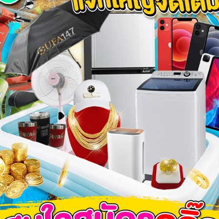
ของโครตดี! ฮันโนเวอร์ โดดแจมล่าตัว
Posted on
15 July 2020
by