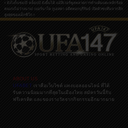
ยังไงก็แชมป์! คล็อปป์ ยังยิ้มได้ แม้ลิเวอร์พูลพลาดการทำแต้มแตะหลักร้อย
Post navigation
คนเก่งไม่ว่างนาน! เบอร์นาโด กูเอสตา อดีตหอกบุรีรัมย์ เปิดตัวซบทีมจากลีก
สูงสุดของเม็กซิโก
ABOUT US
UFABET
เราคือเว็บไซต์ แทงบอลออนไลน์ ที่ได้
รับความนิยมมากที่สุดในเมืองไทย สมัครวันนี้รับ
ฟรีเครดิต และของรางวัลจากกิจกรรมอีกมากมาย
กลุ่มลับพริตตี้
|
UFABET
|
UFABET
|
คาสิโน
|
สล็อตออนไลน์
|
บาคาร่า
|
กลุ่มลับ
|