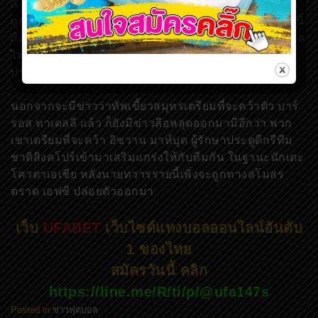
ลี กองหน้าจากสโมสรบีจีปทุม ยูไนเต็ด ที่มีข่าวว่ากำลังจะ
ถูกปล่อยตัวออกจากทีม
ข่าวฟุตบอลวันนี้
ซึ่งกองหน้ารายนี้
ถือเป็นกองหน้าที่มีฝีเท้ายอดเยี่ยม แถมยังคุ้นเคยกับฟุตบอล
ไทยเป็นอย่างดี และไม่ต้องยุ่งยากในการเดินเข้ามาใน
ประเทศไทยช่วง COVID-19 ด้วย
นอกจากจะมีข่าวว่าทัพเขี้ยวสมุทรเตรียมที่จะคว้าตัว บาร์
รอส ทาเดลลี แล้ว ก็ยังมีข่าวลือหลุดออกมามีอีกว่า พวก
เขาเตรียมที่จะคว้า อิซวาน มาห์บุด ผู้รักษาประตูดีกรีทีม
ชาติสิงคโปร์เข้ามาเสริมแกร่งให้กับทีมกัน ในฐานะนักเตะ
โควตาเอเชีย หลังนายทวารรายนี้เพิ่งจะถูกทางสโมสร
ตราด เอฟซี ปล่อยตัวออกมา
เว็บ
UFABET
เว็บไซต์แทงบอลออนไลน์อันดับ
1 ของไทย
สมัครวันนี้ คลิก
https://line.me/R/ti/p/@ufa147s
Posted in
ข่าวฟุตบอล