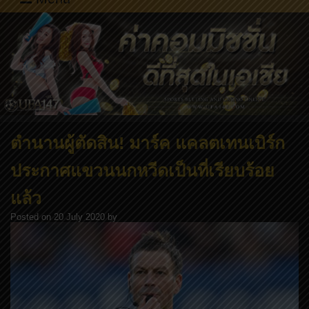
ตำนานผู้ตัดสิน! มาร์ค แคลตเทนเบิร์ก
ประกาศแขวนนกหวีดเป็นที่เรียบร้อย
แล้ว
Posted on
20 July 2020
by