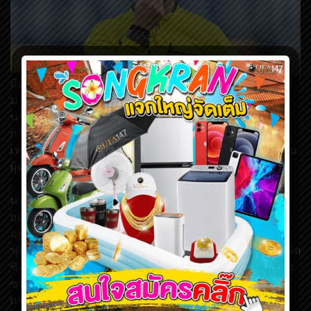
ถือเป็นผู้ตัดสินระดับตำนานอีกคนหนึ่งเลยก็ว่าได้สำหรับ
มาร์ค แคลตเทนเบิร์ก ที่ล่าสุดได้ออกมาประกาศแขวน
นกหวีดอย่างเป็นทางการเรียบร้อยแล้ว ในวัย 45 ปี ซึ่งมี
การคาดการณ์กันว่าสาเหตุที่เจ้าตัวเลือกตัดสินใจแบบนี้
เพราะอยู่ในระหว่างการเจรจาเพื่อเข้ารับตำแหน่งประธาน
ผู้ตัดสินของอังกฤษนั่นเอง
มาร์ค แคลตเทนเบิร์ก ถือเป็นหนึ่งผู้ตัดสินที่ได้รับการ
ยกย่องว่ามีฝีมือมากที่สุดคนหนึ่งของวงการฟุตบอลมา
อย่างยาวนาน และเคยลงทำหน้าที่ตัดสินในการแข่งขัน
ฟุตบอลระดับโลกหลายรายการ ไม่ว่าจะเป็นการแข่งขันนัด
ชิงชนะเลิศของฟุตบอลโอลิมปิค เกมส์ , การแข่งขันนัดชิง
ชนะเลิศของฟุตบอลยูฟ่าแชมป์เปี้ยนลีก รวมไปถึงการ
แข่งขันนัดชิงชนะเลิศของฟุตบอลยูโร 2016
ข่าวฟุตบอล