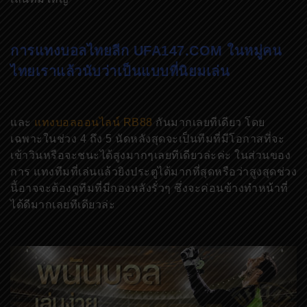
การแทงบอลไทยลีก UFA147.COM ในหมู่คน
ไทยเราแล้วนับว่าเป็นแบบที่นิยมเล่น
และ
แทงบอลออนไลน์ RB88
กันมากเลยทีเดียว โดย
เฉพาะในช่วง 4 ถึง 5 นัดหลังสุดจะเป็นทีมที่มีโอกาสที่จะ
เข้าวินหรือจะชนะได้สูงมากๆเลยทีเดียวล่ะค่ะ ในส่วนของ
การ แทงทีมที่เล่นแล้วยิงประตูได้มากที่สุดหรือว่าสูงสุดช่วง
นี้อาจจะต้องดูทีมที่มีกองหลังรั่วๆ ซึ่งจะค่อนข้างทำหน้าที่
ได้ดีมากเลยทีเดียวล่ะ