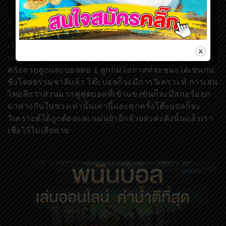
การแทงบอลไทยลีกอาจจะต้องเล่นลีกเล็กๆซึ่งบางครั้งเรา
อาจจะต้องพยายามหาแทงทีมต่อหรืออีกอย่างหนึ่งก็ให้ดู
เรื่องของอัตราการต่อรองที่ไหลลง (
ราคาบอลไหล
ลง) ซึ่ง
หลีกเล็กบอลไหลลง โอกาสได้เงินจะมีสูง ร่วมถึงบอลต่อ
ครึ่งควบลูกและบอลต่อ 1 ลูกก็มีโอกาสที่จะชนะได้เช่นกัน
ซึ่งโดยธรรมชาติแล้ว โต๊ะบอลก็จะมีการวิเคราะห์ การเล่น
ไทยลีกว่าส่วนมากคู่ฟุตบอลที่เข้าแข่งขันก็จะมีสกอร์ออก
มาห่างกันในช่วงเท่านั้นเท่านี้และทุกครั้งโต๊ะบอลก็จะ
วิเคราะห์ได้ถูกต้องและแม่นยำอีกด้วยล่ะค่ะดังนั้นแล้วเรา
เชื่อไว้ไม่เสียหาย