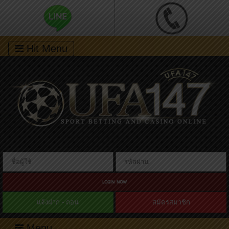
Hit Menu
LOGIN NOW
แจ้งฝาก - ถอน
สมัครสมาชิก
Menu