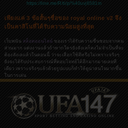
https://line.me/R/ti/p/%40uvj6581m
เพียงแค่ 3 ข้อสั้นๆชื่อของ royal online v2 จึง
เป็นคาสิโนที่ได้รับความนิยมสูงที่สุด
เว็บพนัน
สล็อตออนไลน์
ของเราได้รับความชื่นชอบจากคน
ส่วนมาก แต่งงานแล้วถ้าหากใครยังลังเลก็คงไม่จำเป็นที่จะ
ต้องลังเลแล้วในตอนนี้ ว่าจะเลือกใช้ดีหรือไม่เพราะจริงๆ
ยังจะได้รับประสบการณ์ที่ตอบโจทย์ได้อีกมากมายเลยที
เดียว เพราะจริงๆแล้วด้วยรูปแบบก็ทำให้ดูน่าสนใจมากขึ้น
ในการเล่น