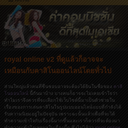
royal online v2 ที่ดูแล้วก็อาจจะ
เหมือนกับคาสิโนออนไลน์โดยทั่วไป
ส่วนใหญ่แล้วคนที่ชื่นชอบอาจจะต้องได้ยินในชื่อของ
คาสิ
โนออนไลน์
นี้กันมาบ้าง บางคนก็อาจจะไม่เคยเข้าใจว่า
ทำไมเราจึงควรที่จะเลือกใช้เว็บไซต์นี้มาเป็นตัวช่วยใน
เรื่องของการเล่นคาสิโนในรูปแบบออนไลน์แบบที่กำลังได้
รับความนิยมอยู่ในปัจจุบัน เพราะฉะนั้นแล้วเพื่อที่จะได้
ทำความเข้าใจกับเรื่องนี้มากขึ้นและเราก็ควรที่จะต้องมา
ทำความเข้าใจเหตุผลในเรื่องนี้ดู ซึ่งไม่ได้ว่า
royal online