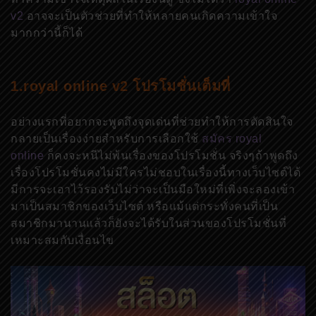
v2
อาจจะเป็นตัวช่วยที่ทำให้หลายคนเกิดความเข้าใจ
มากกว่านี้ก็ได้
1.royal online v2 โปรโมชั่นเต็มที่
อย่างแรกที่อยากจะพูดถึงจุดเด่นที่ช่วยทำให้การตัดสินใจ
กลายเป็นเรื่องง่ายสำหรับการเลือกใช้
สมัคร royal
online
ก็คงจะหนีไม่พ้นเรื่องของโปรโมชั่น จริงๆถ้าพูดถึง
เรื่องโปรโมชั่นคงไม่มีใครไม่ชอบในเรื่องนี้ทางเว็บไซต์ได้
มีการจะเอาไว้รองรับไม่ว่าจะเป็นมือใหม่ที่เพิ่งจะลองเข้า
มาเป็นสมาชิกของเว็บไซต์ หรือแม้แต่กระทั่งคนที่เป็น
สมาชิกมานานแล้วก็ยังจะได้รับในส่วนของโปรโมชั่นที่
เหมาะสมกับเงื่อนไข