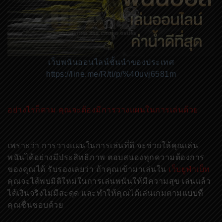
เว็บพนันออนไลน์ชั้นนำของประเทศ
https://line.me/R/ti/p/%40uvj6581m
อย่างไรก็ตาม คุณจะต้องมีการวางแผนในการเล่นด้วย
เพราะว่า การวางแผนในการเล่นที่ดี จะช่วยให้คุณเล่น
พนันได้อย่างมีประสิทธิภาพ ตอบสนองทุกความต้องการ
ของคุณได้ รับรองเลยว่า ถ้าคุณเข้ามาเล่นใน
เว็บยูฟ่าเบ็ท
คุณจะได้พบมิติใหม่ในการเล่นพนันให้มีความสุข เล่นแล้ว
ได้เงินจริงไม่มีสะดุด และทำให้คุณได้เล่นเกมตามแบบที่
คุณชื่นชอบด้วย