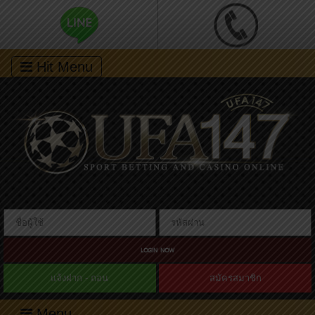
Hit Menu
LOGIN NOW
แจ้งฝาก - ถอน
สมัครสมาชิก
Menu