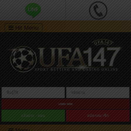
Hit Menu
LOGIN NOW
แจ้งฝาก - ถอน
สมัครสมาชิก
Menu