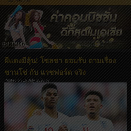
ผีแดงมีลุ้น! โซลชา ยอมรับ ถามเรื่อง
ซานโช่ กับ แรชฟอร์ด จริง
Posted on
16 July 2020
by