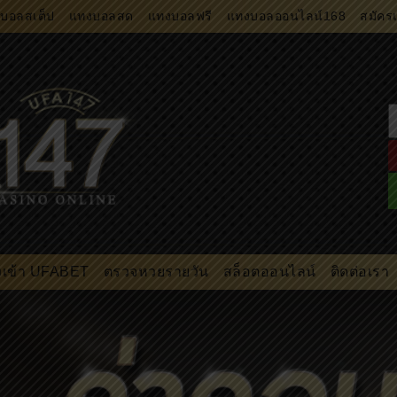
บอลสเต็ป
แทงบอลสด
แทงบอลฟรี
แทงบอลออนไลน์168
สมัคร
งเข้า UFABET
ตรวจหวยรายวัน
สล็อตออนไลน์
ติดต่อเรา