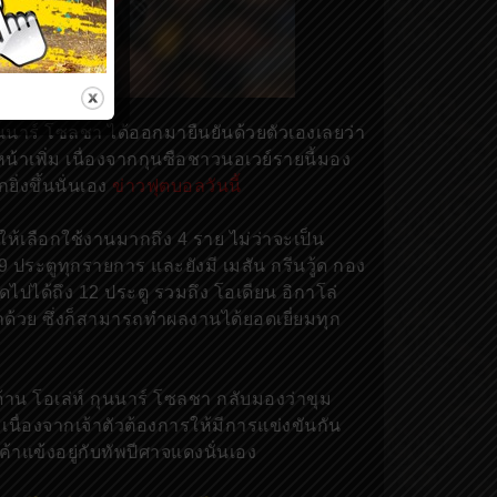
ุนนาร์ โซลชา ได้ออกมายืนยันด้วยตัวเองเลยว่า
าเพิ่ม เนื่องจากกุนซือชาวนอเวย์รายนี้มอง
ิ่งขึ้นนั่นเอง
ข่าวฟุตบอลวันนี้
ห้เลือกใช้งานมากถึง 4 ราย ไม่ว่าจะเป็น
9 ประตูทุกรายการ และยังมี เมสัน กรีนวู้ด กอง
กดไปได้ถึง 12 ประตู รวมถึง โอเดียน อิกาโล่
อีกด้วย ซึ่งก็สามารถทำผลงานได้ยอดเยี่ยมทุก
้าน โอเล่ห์ กุนนาร์ โซลชา กลับมองว่าขุม
ื่องจากเจ้าตัวต้องการให้มีการแข่งขันกัน
ค้าแข้งอยู่กับทัพปีศาจแดงนั่นเอง