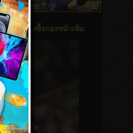
จำเป็นต้องซื้อกองหน้าเพิ่ม