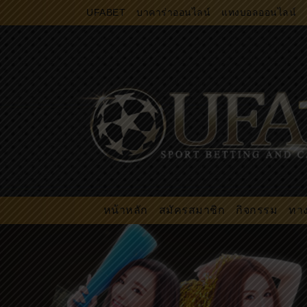
UFABET
บาคาร่าออนไลน์
แทงบอลออนไลน์
หน้าหลัก
สมัครสมาชิก
กิจกรรม
ทา