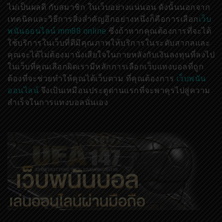
ไม่เป็นผลดี กับสมาชิก ในเว็บอย่างแน่นอน ดังนั้นนอกจาก
เทคนิคและวิธีการสิ่งสำคัญอีกอย่างหนึ่งก็คือการเลือก
เว็บ
พนันออนไลน์ mm88 online
ซึ่งถ้าหากคุณต้องการที่จะได้
ใช้บริการในเว็บที่ดีมีคุณภาพให้บริการในระดับสากลและ
คุณจะได้ไม่ต้องมานั่งเสียใจในภายหลังกับเงินลงทุนที่ลงไป
ในเว็บที่คุณเลือกผิดเรามีหลักการเลือกเว็บแทงบอลที่ถูก
ต้องที่จะช่วยทำให้คุณได้เว็บตาม ที่คุณต้องการ
เว็บพนัน
ออนไลน์
จึงเป้นเหมือนประตูด่านแรกที่จะพาคุรไปสู่ความ
สำเร็จในการแทงบอลนั่นเอง