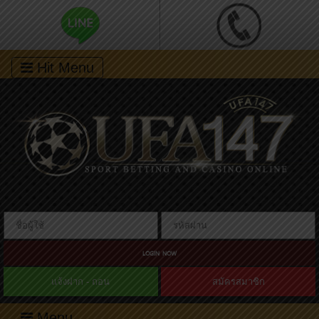
Hit Menu
LOGIN NOW
แจ้งฝาก - ถอน
สมัครสมาชิก
Menu