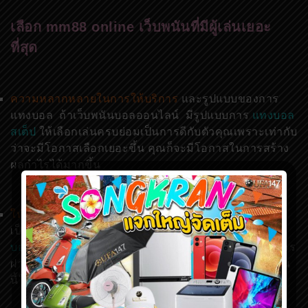
เลือก mm88 online เว็บพนันที่มีผู้เล่นเยอะ
ที่สุด
ความหลากหลายในการให้บริการ
และรูปแบบของการ
แทงบอล ถ้าเว็บพนันบอลออนไลน์ มีรูปแบบการ
แทงบอล
สเต็ป
ให้เลือกเล่นครบย่อมเป็นการดีกับตัวคุณเพราะเท่ากับ
ว่าจะมีโอกาสเลือกเยอะขึ้น คุณก็จะมีโอกาสในการสร้าง
ผลกำไรได้มากขึ้น
ให้ความสำคัญกับเรื่องคุณภาพของการบริการ
ไม่ว่าจะ
เป็นการใช้เทคโนโลยีต่างๆ เข้ามาซัพพอร์ตในการ
แทง
บอล
ของสมาชิกให้มีความสะดวกสบายมากที่สุด เช่น การ
ฝากเงินผ่านแอปฯ ของธนาคาร หรือใช้ทรูวอลเล็ท ทรูมัน
นี้ในการเติมเงินได้ เป็นต้น