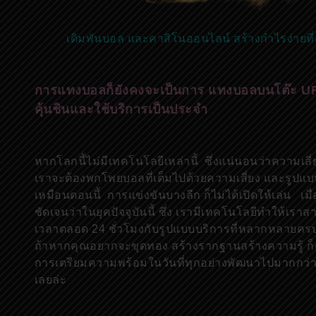
เดิมพันบอล และคาสิโนออนไลน์ สร้างกำไรง่ายที่
การแทงบอลก็ยังคงจะเป็นการ แทงบอลบนโต๊ะ U
คุ้นชินและใช้บริการเป็นประจำ
หากโลกนี้ไม่มีเทคโนโลยีเหล่านี้ ซึ่งแน่นอนว่าความเส
เราจะต้องพกโพยบอลที่เต็มไปด้วยความเสี่ยง และรูปแบ
เหมือนตอนนี้ การแข่งขันบางลีก ก็ไม่ได้เปิดให้เล่น เม
ชัดเจนว่าในยุคปัจจุบันนี้ ซึ่ง เรามีเทคโนโลยีทำให้เร
เวลาตลอด 24 ชั่วโมงกับรูปแบบบริการที่หลากหลายครบวง
ถ้าหากคุณอยากจะขุดทอง สร้างรากฐานสร้างความรู้ ก็ต้
การเตรียมความพร้อมในวันที่ทุกอย่างพัฒนาไปมากกว่า
เลยล่ะ