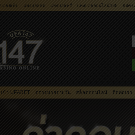
บอลสเต็ป
แทงบอลสด
แทงบอลฟรี
แทงบอลออนไลน์168
สมัคร
งเข้า UFABET
ตรวจหวยรายวัน
สล็อตออนไลน์
ติดต่อเรา