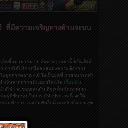
ี ที่มีความเจริญทางด้านระบบ
ิดขึ้นมามากมาย สิ่งต่างๆ เหล่านี้ก็เป็นสิ่งที่
แบบการให้บริการที่ตอบสนองความต้องการ
ในยุคการตลาด 4.0 จึงเป็นยุคที่เราสามารถทำ
ารทำเงินจากการพนันออนไลน์ใน
เว็บพนัน
นกีฬา จะชอบเล่นกัน ที่จะเห็นชัดเจนมาก
ขันผู้ที่ชื่นชอบในการ กีฬาประเภทนี้ จะให้
้อมทั้งการวางเดิมพันไปด้วยจะยิ่งมีความสุข