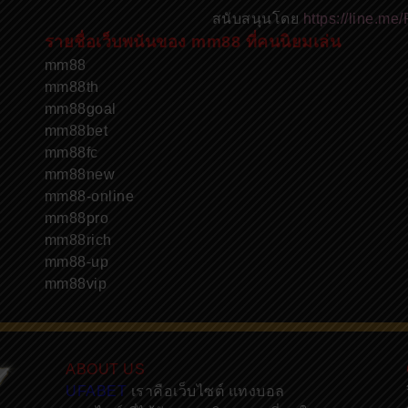
สนับสนุนโดย
https://line.m
รายชื่อเว็บพนันของ mm88 ที่คนนิยมเล่น
mm88
mm88th
mm88goal
mm88bet
mm88fc
mm88new
mm88-online
mm88pro
mm88rich
mm88-up
mm88vip
ABOUT US
UFABET
เราคือเว็บไซต์ แทงบอล