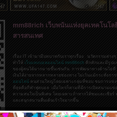
mm88rich เว็บพนันแห่งยุคเทคโนโลย
สารสนเทศ
เรื่อง IT เข้ามามีบทบาทกับเราทุกเรื่อง นวัตกรรมต่างๆ เก
ทำให้
เว็บแทงบอลออนไลน์ mm88rich
คึกคักและมีรูป
ของผู้คนได้มากมายขึ้นเช่นกัน การพัฒนาทางด้านไอที 
เงินได้ง่ายจากหลากหลายช่องทาง ไม่เว้นแม้กระทั่งก
ออนไลน์
คนส่วนใหญ่โดยเฉพาะกลุ่มที่ชอบ ชมการแข่งขั
ที่สุดคือกีฬาฟุตบอล เมื่อไหร่ก็ตามที่มีการเปิดสนามแข่ง
ความสนใจเป็นพิเศษ โดยเฉพาะถ้าหากได้ชมและเชียร์ พร
และสนุกสนานตื่นเต้นเร้าใจมากขึ้น