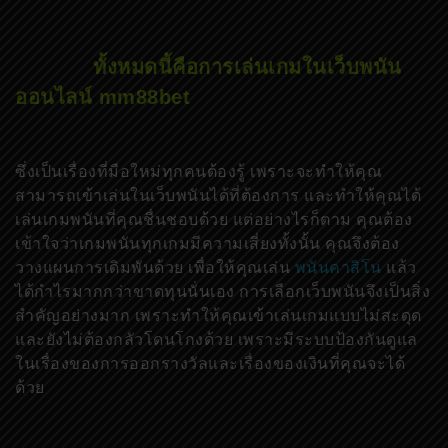
ทั้งหมดนี้คือการเล่นเกมในเว็บพนัน
ออนไลน์ mm88bet
ซึ่งเป็นเรื่องที่มือใหม่ทุกคนต้องรู้ เพราะจะทำให้คุณ
สามารถเข้าเล่นในเว็บพนันได้ที่ต้องการ และทำให้คุณได้
เล่นเกมพนันที่คุณชื่นชอบด้วย แต่อย่างไรก็ตาม คุณต้อง
เข้าใจว่าเกมพนันทุกเกมมีความเสี่ยงทั้งนั้น คุณจึงต้อง
วางแผนการเดิมพันด้วย เพื่อให้คุณเล่น
พนันคาสิโน
แล้ว
ได้กำไรมากกว่าขาดทุนนั่นเอง การเลือกเว็บพนันจึงเป็นสิ่ง
สำคัญอย่างมาก เพราะทำให้คุณเข้าเล่นเกมแบบไม่สะดุด
และยังไม่ต้องกลัวโดนโกงด้วย เพราะมีระบบป้องกันดูแล
ในเรื่องของการออกรางวัลและเรื่องของเงินที่คุณจะได้
ด้วย