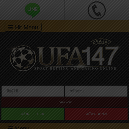
Hit Menu
LOGIN NOW
แจ้งฝาก - ถอน
สมัครสมาชิก
Menu