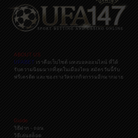
ABOUT US
UFABET
เราคือเว็บไซต์ แทงบอลออนไลน์ ที่ได้
รับความนิยมมากที่สุดในเมืองไทย สมัครวันนี้รับ
ฟรีเครดิต และของรางวัลจากกิจกรรมอีกมากมาย
กลุ่มลับพริตตี้
|
UFABET
|
UFABET
|
คาสิโน
|
สล็อตออนไลน์
|
บาคาร่า
|
กลุ่มลับ
|
Guide
วิธีฝาก - ถอน
วิธีเล่นสล็อต