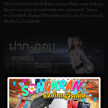
ให้เราแจ้งกับเจ้าหน้าที่เพื่อตรวจสอบ เมื่อตรวจสอบแล้วถูก
ต้อง ทางระบบจะส่ง username และ password ให้คุณ
ทางโทรศัพท์ เมื่อคุณได้รับรหัสผ่านแล้ว คุณก็สามารถเล่น
เดิมพันในเว็บได้ทันที
หลังจากเข้าระบบของทางเว็บ mm88bet
แล้ว